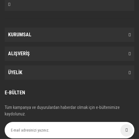
34216885452, 34216892641, BMW34216788284,
BMW34216796741, BMW34216862202,
0986494432, 16839, 2456118015, 56213,
MLL323700041600, TEX2456101
KURUMSAL
ALIŞVERİŞ
ÜYELİK
E-BÜLTEN
Tüm kampanya ve duyurulardan haberdar olmak için e-bültenimize
kaydolunuz.