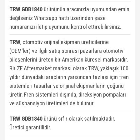
W124 Kasa (1984-1993)
TRW GDB1840
ürününün aracınızla uyumundan emin
W124 Kasa E Seri (1993-1995)
değilseniz Whatsapp hattı üzerinden şase
numaranızı iletip uyumunu kontrol ettirebilirsiniz.
W126 Kasa (1979-1991)
W201 Kasa (1982-1993)
TRW
, otomotiv orijinal ekipman üreticilerine
(OEM'ler) ve ilgili satış sonrası pazarlara otomotiv
X Serisi W470 2017-
bileşenlerini üreten bir Amerikan küresel markasıdır.
Bir ZF Aftermarket markası olarak TRW, yaklaşık 100
yıldır dünyadaki araçların yarısından fazlası için fren
sistemleri tasarlar ve orijinal ekipmanların çoğunu
üretir. Fren sistemleri dışında, direksiyon pompaları
ve süspansiyon üretimleri de bulunur.
TRW GDB1840
ü
rünü sıfır olarak satılmaktadır.
Üretici garantilidir.