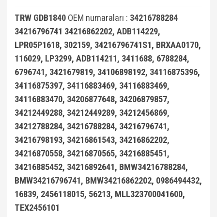
X3 Seri E83 2003-2010
Smart Fortwo 1999-2018
VECTRA C
TRW GDB1840
OEM numaraları :
34216788284
X3 Seri F25 2010
Smart Roadster
ZAFİRA A (1996-2006)
34216796741 34216862202, ADB114229,
LPR05P1618, 302159, 34216796741S1, BRXAA0170,
X4 Seri F26 2013-2018
Sprinter W906 (2006-2018)
ZAFİRA B (2005-2014)
116029, LP3299, ADB114211, 3411688, 6788284,
X5 Seri E53 2000-2006
Vaneo W414 (2002-2005)
ZAFİRA C (2011-2019)
6796741, 3421679819, 34106898192, 34116875396,
34116875397, 34116883469, 34116883469,
X5 Seri E70 2007-2013
Viano
34116883470, 34206877648, 34206879857,
X5 Seri F15 2014-2018
Vito Serisi W447 (2014-)
34212449288, 34212449289, 34212456869,
34212788284, 34216788284, 34216796741,
X6 Seri E71 2007-2014
Vito Serisi W638 (1996-2003)
34216798193, 34216861543, 34216862202,
X6 Seri F16 2014
Vito Serisi W639 (2004-2014)
34216870558, 34216870565, 34216885451,
W115 Kasa (1968-1974)
34216885452, 34216892641, BMW34216788284,
BMW34216796741, BMW34216862202, 0986494432,
W116 Kasa (1972-1980)
16839, 2456118015, 56213, MLL323700041600,
W123 Kasa (1976-1984)
TEX2456101