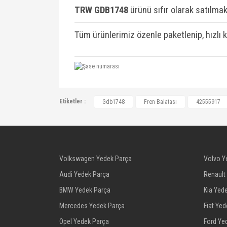
TRW GDB1748
ü
rünü sıfır olarak satılmakt
Tüm ürünlerimiz özenle paketlenip, hızlı 
42555917, LP2040, OTZFDA2006, LPR0
Etiketler :
Gdb1748
Fren Balatası
42555917
Volkswagen Yedek Parça
Volvo Y
Audi Yedek Parça
Renault
BMW Yedek Parça
Kia Yed
Mercedes Yedek Parça
Fiat Ye
Opel Yedek Parça
Ford Ye