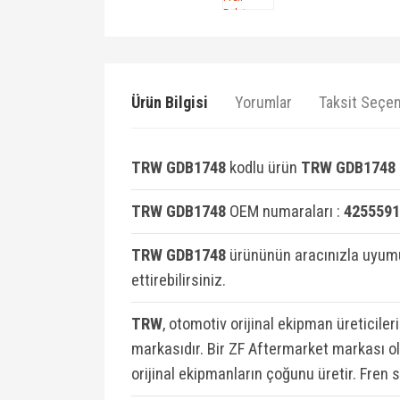
Ürün Bilgisi
Yorumlar
Taksit Seçen
TRW GDB1748
kodlu ürün
TRW GDB1748 F
TRW GDB1748
OEM numaraları :
4255591
TRW GDB1748
ürününün aracınızla uyumu
ettirebilirsiniz.
TRW
, otomotiv orijinal ekipman üreticiler
markasıdır. Bir ZF Aftermarket markası ola
orijinal ekipmanların çoğunu üretir. Fren 