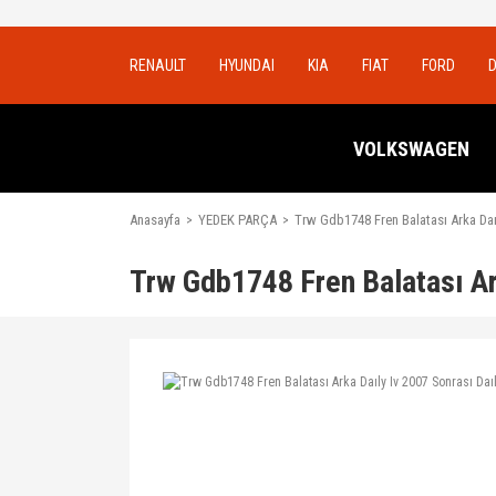
RENAULT
HYUNDAI
KIA
FIAT
FORD
VOLKSWAGEN
Anasayfa
YEDEK PARÇA
Trw Gdb1748 Fren Balatası Arka Daıl
Trw Gdb1748 Fren Balatası Ark