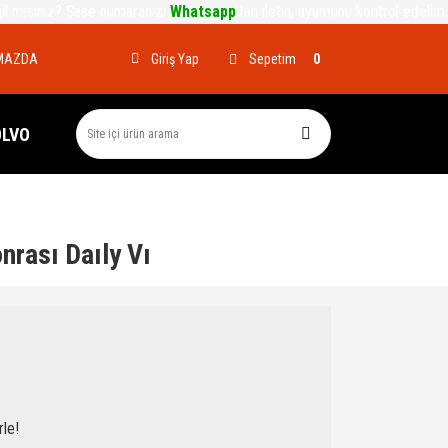
ğil misiniz? Şase numaranızı
Whatsapp
'tan iletin, uyumunu kontrol edelim.
MAZDA
Sepetim
Giriş Yap
0
OLVO
nrası Daıly Vı
rle!