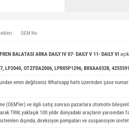
ekleri
OEM No
REN BALATASI ARKA DAILY IV 07- DAILY V 11- DAILY VI
açık
7, LP2040, OTZFDA2006, LPR05P1296, BRXAA0328, 4255591
ndan emin değilseniz Whatsapp hattı üzerinden şase numaran
ine (OEM'ler) ve ilgili satış sonrası pazarlara otomotiv bileşen
rak TRW, yaklaşık 100 yıldır dünyadaki araçların yarısından fa
sistemleri dışında, direksiyon pompaları ve süspansiyon üretim