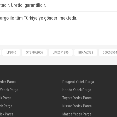
adır. Üretici garantilidir.
kargo ile tüm Türkiye'ye gönderilmektedir.
5P1296, BRXAA0328, 42555917, 42555917, 500055564, HAT30
LP2040
OTZFDA2006
LPR05P1296
BRXAA0328
500055564
Bu ürüne ilk yorumu siz yapın!
Yorum Yaz
edek Parça
Peugeot Yedek Parça
 Yedek Parça
Honda Yedek Parça
ek Parça
Toyota Yedek Parça
dek Parça
Nissan Yedek Parça
dek Parça
Mazda Yedek Parça