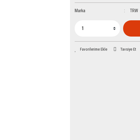
Marka
TRW
Tavsiye Et