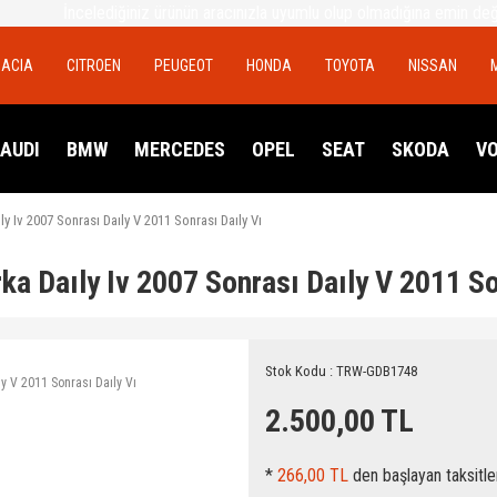
İncelediğiniz ürünün aracınızla uyumlu olup olmadığına emin de
DACIA
CITROEN
PEUGEOT
HONDA
TOYOTA
NISSAN
AUDI
BMW
MERCEDES
OPEL
SEAT
SKODA
V
y Iv 2007 Sonrası Daıly V 2011 Sonrası Daıly Vı
a Daıly Iv 2007 Sonrası Daıly V 2011 So
Stok Kodu : TRW-GDB1748
2.500,00 TL
*
266,00 TL
den başlayan taksitle