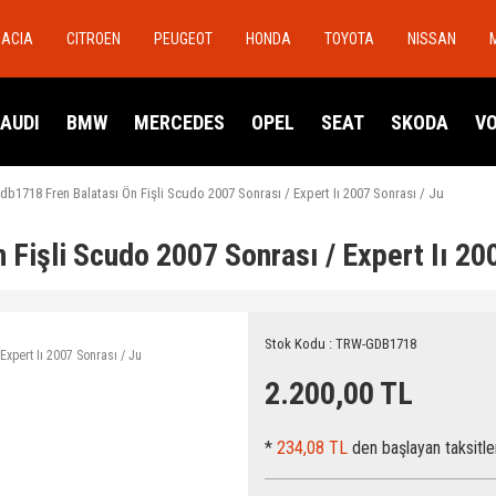
DACIA
CITROEN
PEUGEOT
HONDA
TOYOTA
NISSAN
AUDI
BMW
MERCEDES
OPEL
SEAT
SKODA
V
db1718 Fren Balatası Ön Fişli Scudo 2007 Sonrası / Expert Iı 2007 Sonrası / Ju
Fişli Scudo 2007 Sonrası / Expert Iı 200
Stok Kodu : TRW-GDB1718
2.200,00 TL
*
234,08 TL
den başlayan taksitle