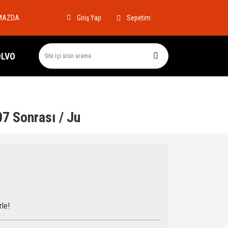
MAZDA
Sepetim
Giriş Yap
OLVO
7 Sonrası / Ju
rle!