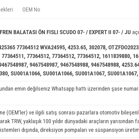
ekleri
OEM No
REN BALATASI ÖN FISLI SCUDO 07- / EXPERT II 07- / JU
açı
425365 77364512 WVA24595, 4253.65, 302078, OTZFDO2023,
, 77364511, 77364512, 77364512, 77364512, 1611839880, 1
467548987, 9467548987, 9467548988, 9467548988, 4253.64,
0380, SU001A1066, SU001A1066, SU001A1067, SU001A1067
ndan emin değilseniz Whatsapp hattı üzerinden şase numaran
ine (OEM'ler) ve ilgili satış sonrası pazarlara otomotiv bileşen
rak TRW, yaklaşık 100 yıldır dünyadaki araçların yarısından fa
sistemleri dışında, direksiyon pompaları ve süspansiyon üretim