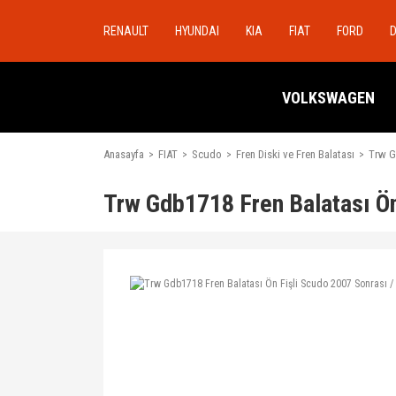
RENAULT
HYUNDAI
KIA
FIAT
FORD
VOLKSWAGEN
Anasayfa
FIAT
Scudo
Fren Diski ve Fren Balatası
Trw G
Trw Gdb1718 Fren Balatası Ön 