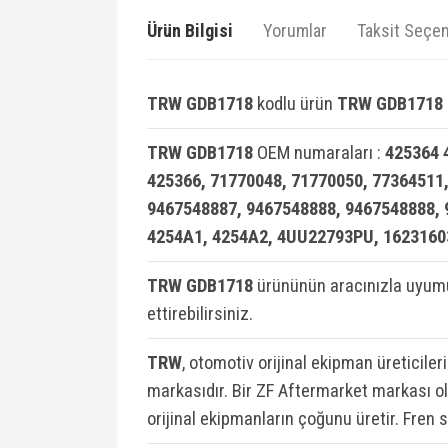
Ürün Bilgisi
Yorumlar
Taksit Seçen
TRW GDB1718
kodlu ürün
TRW GDB1718 F
TRW GDB1718
OEM numaraları :
425364 
425366, 71770048, 71770050, 77364511
9467548887, 9467548888, 9467548888, 9
4254A1, 4254A2, 4UU22793PU, 162316
TRW GDB1718
ürününün aracınızla uyumu
ettirebilirsiniz.
TRW
, otomotiv orijinal ekipman üreticiler
markasıdır. Bir ZF Aftermarket markası ola
orijinal ekipmanların çoğunu üretir. Fren 