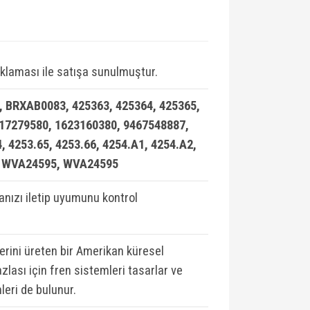
klaması ile satışa sunulmuştur.
 BRXAB0083, 425363, 425364, 425365,
617279580, 1623160380, 9467548887,
 4253.65, 4253.66, 4254.A1, 4254.A2,
, WVA24595, WVA24595
ızı iletip uyumunu kontrol
lerini üreten bir Amerikan küresel
zlası için fren sistemleri tasarlar ve
leri de bulunur.