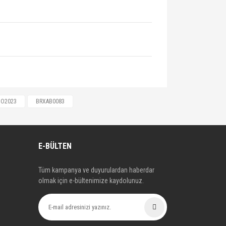
425365, 425366, 71770048, 71770050,
O2023
BRXAB0083
48887, 9467548887, 9467548888,
, 4254.A2, 4254A1, 4254A2,
4595
E-BÜLTEN
Tüm kampanya ve duyurulardan haberdar
olmak için e-bültenimize kaydolunuz.