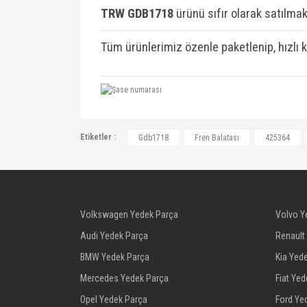
TRW GDB1718
ü
rünü sıfır olarak satılmakt
Tüm ürünlerimiz özenle paketlenip, hızlı 
425364, 425365, 77364512, WVA24595, 
Etiketler :
Gdb1718
Fren Balatası
425364
77364511, 77364511, 77364512, 77364
9467548888, 9467548987, 9467548987, 
4UU22793PU, 1623160380, SU001A106
Volkswagen Yedek Parça
Volvo Y
Audi Yedek Parça
Renault
BMW Yedek Parça
Kia Yed
Mercedes Yedek Parça
Fiat Ye
Opel Yedek Parça
Ford Ye