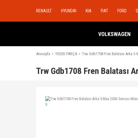
RENAULT
HYUNDAI
KIA
FIAT
FORD
VOLKSWAGEN
Anasayfa
YEDEK PARÇA
Trw Gdb1708 Fren Balatası Arka S-
Trw Gdb1708 Fren Balatası A