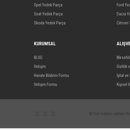
Opel Yedek Parça
Ford Ye
Seat Yedek Parça
Dacia Y
Skoda Yedek Parça
Citroen
KURUMSAL
ALIŞV
BLOG
Mesafel
İletişim
Gizlilik 
Havale Bildirim Formu
İptal ve 
İletişim Formu
Kişisel V
© Tüm hakları saklıdır. Kre