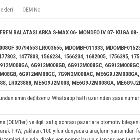
ekleri
OEM No
FREN BALATASI ARKA S-MAX 06- MONDEO IV 07- KUGA 08-
08GF 30794553 LR003655, MDOMBF011333, MDOMBF015232
477803, 1477803, 1566234, 1566234, 1682005, 1756395, 17
6G912M008GA, 6G912M008GB, 6G912M008GC, 6G912M008GC
08GB, 6G912MM08GC, 7G9N2M008AC, ME6G9J2M008GA, LR
3888, LR023888, ME6G9J2M008, ME6G9J2M008GA, ME6G9J
ndan emin değilseniz Whatsapp hattı üzerinden şase numaran
ine (OEM'ler) ve ilgili satış sonrası pazarlara otomotiv bileşen
rak TRW, yaklaşık 100 yıldır dünyadaki araçların yarısından fa
sistemleri dışında, direksiyon pompaları ve süspansiyon üretim