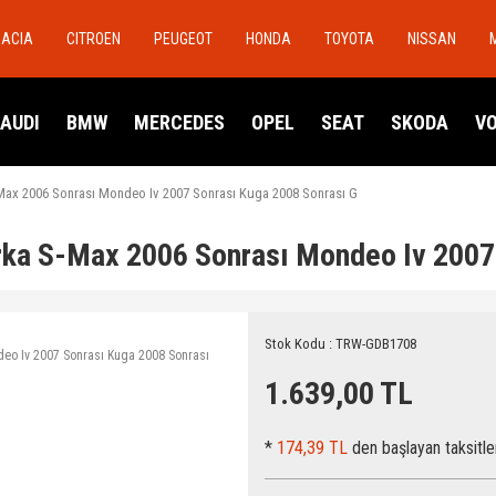
DACIA
CITROEN
PEUGEOT
HONDA
TOYOTA
NISSAN
AUDI
BMW
MERCEDES
OPEL
SEAT
SKODA
V
Max 2006 Sonrası Mondeo Iv 2007 Sonrası Kuga 2008 Sonrası G
rka S-Max 2006 Sonrası Mondeo Iv 2007
Stok Kodu : TRW-GDB1708
1.639,00 TL
*
174,39 TL
den başlayan taksitle