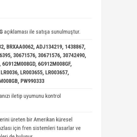
 G
açıklaması ile satışa sunulmuştur.
, BRXAA0062, ADJ134219, 1438867,
56395, 30671576, 30671576, 30742490,
, 6G912M008GD, 6G912M008GF,
0036, LR003655, LR003657,
2M008GB, PW990333
ızı iletip uyumunu kontrol
lerini üreten bir Amerikan küresel
zlası için fren sistemleri tasarlar ve
leri de bulunur.