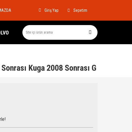
MAZDA
Sepetim
Giriş Yap
OLVO
 Sonrası Kuga 2008 Sonrası G
rle!