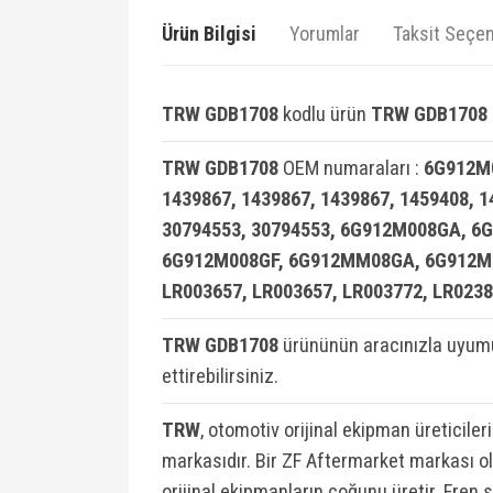
Ürün Bilgisi
Yorumlar
Taksit Seçen
TRW GDB1708
kodlu ürün
TRW GDB1708 
TRW GDB1708
OEM numaraları :
6G912M0
1439867, 1439867, 1439867, 1459408, 1
30794553, 30794553, 6G912M008GA, 
6G912M008GF, 6G912MM08GA, 6G912MM
LR003657, LR003657, LR003772, LR02
TRW GDB1708
ürününün aracınızla uyumu
ettirebilirsiniz.
TRW
, otomotiv orijinal ekipman üreticiler
markasıdır. Bir ZF Aftermarket markası ola
orijinal ekipmanların çoğunu üretir. Fren 