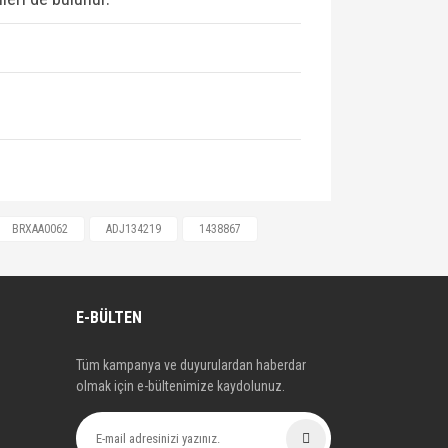
67, 1439867, 1439867, 1439867,
BRXAA0062
ADJ134219
1438867
0742490, 30794553, 30794553,
M008GF, 6G912M008GF,
LR003657, LR003657, LR003657,
E-BÜLTEN
Tüm kampanya ve duyurulardan haberdar
olmak için e-bültenimize kaydolunuz.