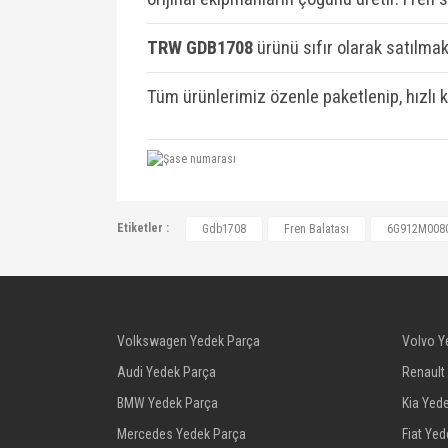
TRW GDB1708
ü
rünü sıfır olarak satılmakt
Tüm ürünlerimiz özenle paketlenip, hızlı 
6G912M008GF, 30794553, LR003655, M
Etiketler :
Gdb1708
Fren Balatası
6G912M008
1459408, 1477803, 1477803, 1566234, 
6G912M008GA, 6G912M008GA, 6G912M
6G912MM08GA, 6G912MM08GB, 6G912MM
LR003772, LR023888, LR023888, ME6
Volkswagen Yedek Parça
Volvo Y
Audi Yedek Parça
Renault
BMW Yedek Parça
Kia Yed
Mercedes Yedek Parça
Fiat Ye