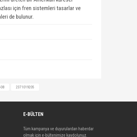
zlası için fren sistemleri tasarlar ve
leri de bulunur.
054880, 302069, OTZFDO2030,
508
2371019205
4, 425408, 1605157, 1605181,
928528, 71752990, 71754803,
362743, 77363420, 77363958,
E-BÜLTEN
365379, 77365468, 77365623,
189816, 93189816, 95511321,
Tüm kampanya ve duyurulardan haberdar
0986424596, KRV07010021,
olmak için e-bültenimize kaydolunuz.