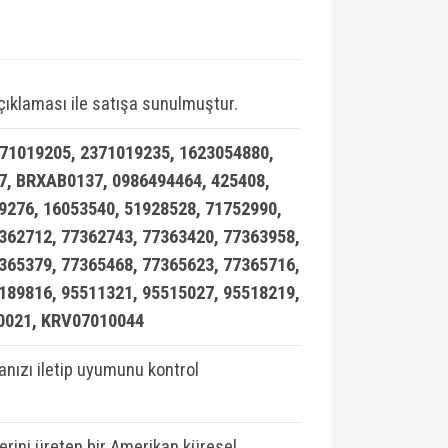
ıklaması ile satışa sunulmuştur.
371019205, 2371019235, 1623054880,
, BRXAB0137, 0986494464, 425408,
49276, 16053540, 51928528, 71752990,
362712, 77362743, 77363420, 77363958,
365379, 77365468, 77365623, 77365716,
189816, 95511321, 95515027, 95518219,
10021, KRV07010044
ızı iletip uyumunu kontrol
lerini üreten bir Amerikan küresel