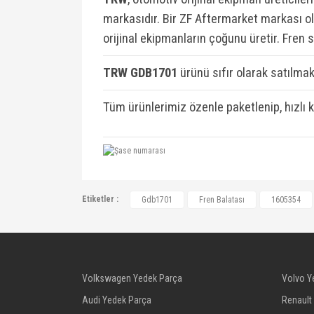
markasıdır. Bir ZF Aftermarket markası ola
orijinal ekipmanların çoğunu üretir. Fren 
TRW GDB1701
ü
rünü sıfır olarak satılmakt
Tüm ürünlerimiz özenle paketlenip, hızlı 
1605354, 1605227, 77366481, 7736653
Etiketler :
Gdb1701
Fren Balatası
1605354
OTZFDO5014, OTZFDO2003, OTZFDO2020
1605227, 1605227, 1605293, 1605354, 
71770012, 71770080, 71770094, 717709
77363958, 77363992, 77364281, 773644
Volkswagen Yedek Parça
Volvo Y
77365716, 77365810, 77365865, 773664
Audi Yedek Parça
Renault
95515027, 95518219, 6001073136, 600