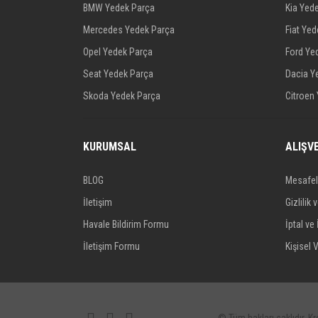
BMW Yedek Parça
Kia Yed
KRV07010044
Mercedes Yedek Parça
Fiat Ye
Opel Yedek Parça
Ford Ye
Seat Yedek Parça
Dacia Y
Skoda Yedek Parça
Citroen
KURUMSAL
ALIŞV
BLOG
Mesafel
İletişim
Gizlilik 
Havale Bildirim Formu
İptal ve 
İletişim Formu
Kişisel V
© Tüm hakları saklıdır. Kre