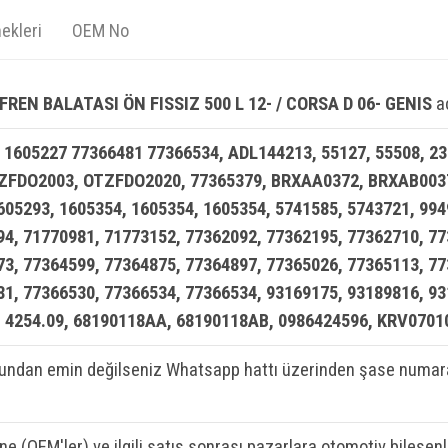
ekleri
OEM No
REN BALATASI ÖN FISSIZ 500 L 12- / CORSA D 06- GENIS
aç
 1605227 77366481 77366534, ADL144213, 55127, 55508, 2
ZFDO2003, OTZFDO2020, 77365379, BRXAA0372, BRXAB0037
605293, 1605354, 1605354, 1605354, 5741585, 5743721, 99
4, 71770981, 71773152, 77362092, 77362195, 77362710, 77
3, 77364599, 77364875, 77364897, 77365026, 77365113, 77
1, 77366530, 77366534, 77366534, 93169175, 93189816, 93
, 4254.09, 68190118AA, 68190118AB, 0986424596, KRV070
ndan emin değilseniz Whatsapp hattı üzerinden şase numaran
ine (OEM'ler) ve ilgili satış sonrası pazarlara otomotiv bileşen