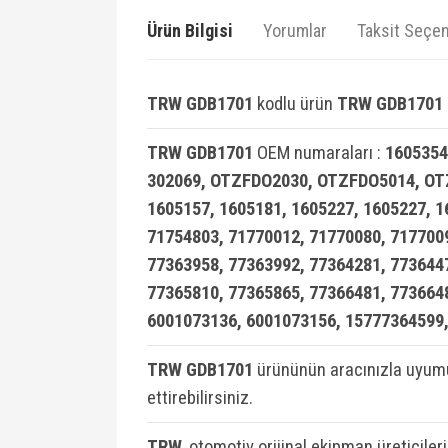
Ürün Bilgisi
Yorumlar
Taksit Seçen
TRW GDB1701
kodlu ürün
TRW GDB1701 F
TRW GDB1701
OEM numaraları :
1605354
302069, OTZFDO2030, OTZFDO5014, OT
1605157, 1605181, 1605227, 1605227, 1
71754803, 71770012, 71770080, 7177009
77363958, 77363992, 77364281, 7736447
77365810, 77365865, 77366481, 7736648
6001073136, 6001073156, 15777364599
TRW GDB1701
ürününün aracınızla uyumu
ettirebilirsiniz.
TRW
, otomotiv orijinal ekipman üreticiler