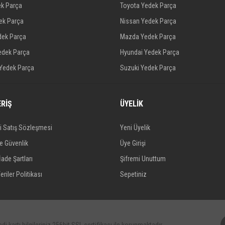
ek Parça
Toyota Yedek Parça
dek Parça
Nissan Yedek Parça
dek Parça
Mazda Yedek Parça
edek Parça
Hyundai Yedek Parça
 Yedek Parça
Suzuki Yedek Parça
ERİŞ
ÜYELİK
i Satış Sözleşmesi
Yeni Üyelik
ve Güvenlik
Üye Girişi
İade Şartları
Şifremi Unuttum
eriler Politikası
Sepetiniz
di kartı bilgileriniz 256bit SSL sertifikası ile korunmaktadır.