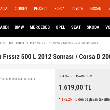
DACIA
CITROEN
PEUGEOT
HONDA
TOYOTA
NISSAN
AUDI
BMW
MERCEDES
OPEL
SEAT
SKODA
V
1701 Fren Balatası Ön Fıssız 500 L 2012 Sonrası / Corsa D 2006 Sonrası Genıs
 Fıssız 500 L 2012 Sonrası / Corsa D 20
Stok Kodu : TRW-GDB1701
1.619,00 TL
*
172,26 TL
den başlayan taksitle