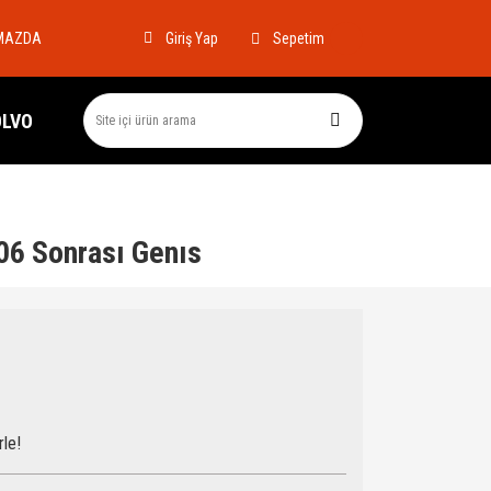
MAZDA
Sepetim
Giriş Yap
OLVO
06 Sonrası Genıs
rle!