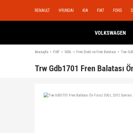
RENAULT
HYUNDAI
KIA
FIAT
FORD
VOLKSWAGEN
Anasayfa
FIAT
500L
Fren Diski ve Fren Balatası
Trw Gdb
Trw Gdb1701 Fren Balatası Ön