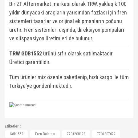
Bir ZF Aftermarket markası olarak TRW, yaklaşık 100
yıldır dünyadaki araçların yarısından fazlası için fren
sistemleri tasarlar ve orijinal ekipmanların çoğunu
üretir. Fren sistemleri dışında, direksiyon pompaları
ve süspansiyon üretimleri de bulunur.
TRW GDB1552
ü
rünü sıfır olarak satılmaktadır.
Üretici garantilidir.
Tüm ürünlerimiz özenle paketlenip, hızlı kargo ile tüm
Türkiye'ye gönderilmektedir.
7701208122, 7701207672, WVA23930, LKS68203,
Etiketler :
0204836212, 2406518404, 55150, 55151,
Bu ürüne ilk yorumu siz yapın!
Gdb1552
Fren Balatası
7701208122
7701207672