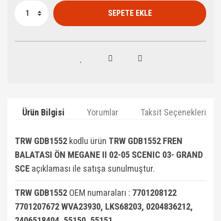
SEPETE EKLE
Ürün Bilgisi
Yorumlar
Taksit Seçenekleri
TRW GDB1552
kodlu ürün
TRW GDB1552 FREN
BALATASI ÖN MEGANE II 02-05 SCENIC 03- GRAND
SCE
açıklaması ile satışa sunulmuştur.
TRW GDB1552
OEM numaraları :
7701208122
7701207672 WVA23930, LKS68203, 0204836212,
2406518404, 55150, 55151,