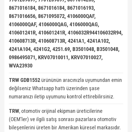
8671016184, 8671016184, 8671016193,
8671016656, 8671095072, 4106000QAF,
4106000QAF, 4106000QAG, 4106000QAG,
410601241R, 410601241R, 4106032R944106032R94,
410608713R, 410608713R, 4241A1, 4241A102,
4241A104, 4241G2, 4251.69, B3501048, B3501048,
0986495071, KRV07010011, KRV07010027,
WVA23930
TRW GDB1552
ürününün aracınızla uyumundan emin
değilseniz Whatsapp hattı üzerinden şase
numaranızı iletip uyumunu kontrol ettirebilirsiniz.
TRW
, otomotiv orijinal ekipman üreticilerine
(OEM'ler) ve ilgili satış sonrası pazarlara otomotiv
bileşenlerini üreten bir Amerikan küresel markasıdır.