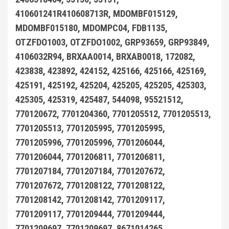
410601241R410608713R, MDOMBF015129,
MDOMBF015180, MDOMPC04, FDB1135,
OTZFDO1003, OTZFDO1002, GRP93659, GRP93849,
4106032R94, BRXAA0014, BRXAB0018, 172082,
423838, 423892, 424152, 425166, 425166, 425169,
425191, 425192, 425204, 425205, 425205, 425303,
425305, 425319, 425487, 544098, 95521512,
770120672, 7701204360, 7701205512, 7701205513,
7701205513, 7701205995, 7701205995,
7701205996, 7701205996, 7701206044,
7701206044, 7701206811, 7701206811,
7701207184, 7701207184, 7701207672,
7701207672, 7701208122, 7701208122,
7701208142, 7701208142, 7701209117,
7701209117, 7701209444, 7701209444,
7701209697, 7701209697, 8671014265,