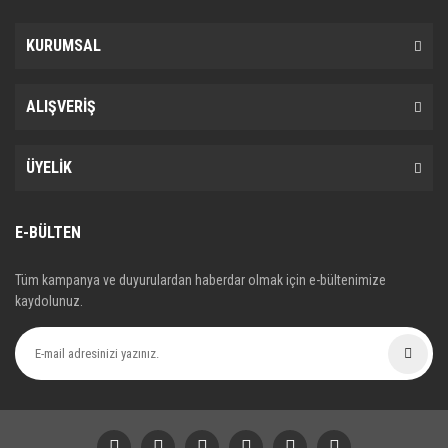
7L0698151P, 7L0698151R, 7L0698151R,
7L6698151A, 7L6698151A, 7L6698151D,
KURUMSAL
7L6698151D, WVA23693
ALIŞVERİŞ
ÜYELİK
E-BÜLTEN
Tüm kampanya ve duyurulardan haberdar olmak için e-bültenimize
kaydolunuz.