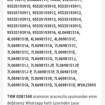
95535193910, 95535193910, 95535193911,
95535193911, 95535193912, 95535193912,
95535193913, 95535193913, 95535193914,
95535193914, 95535193915, 95535193915,
95535193916, 95535193916, 4L0698151A,
4L0698151B, 4L0698151C, 4L0698151C,
7L0698151A, 7L0698151A, 7L0698151C,
7L0698151C, 7L0698151E, 7L0698151E,
7L0698151G, 7L0698151G, 7L0698151J,
7L0698151J, 7L0698151JP, 7L0698151JP,
7L0698151J-P, 7L0698151P, 7L0698151P,
7L0698151R, 7L0698151R, 7L6698151A,
7L6698151A, 7L6698151D, 7L6698151D, WVA23693
TRW GDB1548
ürününün aracınızla uyumundan emin
değilseniz Whatsapp hattı üzerinden şase