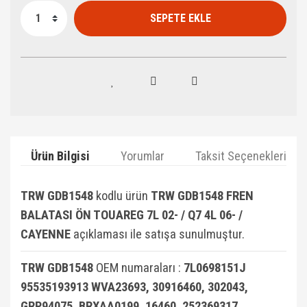
SEPETE EKLE
Ürün Bilgisi
Yorumlar
Taksit Seçenekleri
TRW GDB1548
kodlu ürün
TRW GDB1548 FREN
BALATASI ÖN TOUAREG 7L 02- / Q7 4L 06- /
CAYENNE
açıklaması ile satışa sunulmuştur.
TRW GDB1548
OEM numaraları :
7L0698151J
95535193913 WVA23693, 30916460, 302043,
GRP94075, BRXAA0199, 16460, 252369317,