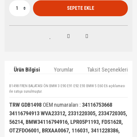
SEPETE EKLE
Ürün Bilgisi
Yorumlar
Taksit Seçenekleri
B1498 FREN BALATASI ÖN BMW 3 E90 E91 E92 E93 BMW 5 E60 E6 açıklaması
ile satışa sunulmuştur.
TRW GDB1498
OEM numaraları :
34116753668
34116794913 WVA23312, 2331220305, 2334720305,
56214, BMW34116794916, LPR05P1193, FDS1628,
OTZFDO6001, BRXAA0067, 116031, 3411228386,