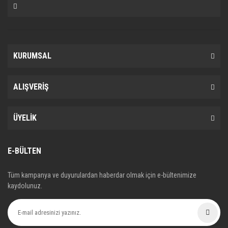
34116767191, 34116767580, 34116769099,
34116769100, 34116771868, 34116776161,
34116780711, 34116781873, 34116783542,
34116784129, 34116789542, 34116790760,
KURUMSAL
34116794913, 34116794915, 34116794916,
34116794916, 34116794917, 34116794918,
ALIŞVERİŞ
34116794919, 34116794920, 34116799166,
4UU22256BW, 16433, FQT1628, FSL1628,
ÜYELİK
TEXTAR23312, TEXTAR23347, WVA23312
E-BÜLTEN
Tüm kampanya ve duyurulardan haberdar olmak için e-bültenimize
kaydolunuz.