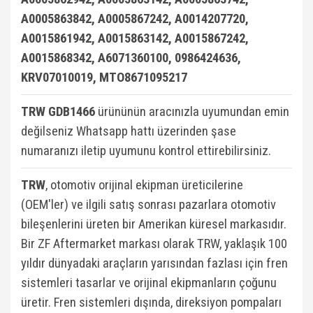
A0005863842, A0005867242, A0014207720,
A0015861942, A0015863142, A0015867242,
A0015868342, A6071360100, 0986424636,
KRV07010019, MTO8671095217
TRW GDB1466
ürününün aracınızla uyumundan emin
değilseniz Whatsapp hattı üzerinden şase
numaranızı iletip uyumunu kontrol ettirebilirsiniz.
TRW
, otomotiv orijinal ekipman üreticilerine
(OEM'ler) ve ilgili satış sonrası pazarlara otomotiv
bileşenlerini üreten bir Amerikan küresel markasıdır.
Bir ZF Aftermarket markası olarak TRW, yaklaşık 100
yıldır dünyadaki araçların yarısından fazlası için fren
sistemleri tasarlar ve orijinal ekipmanların çoğunu
üretir. Fren sistemleri dışında, direksiyon pompaları