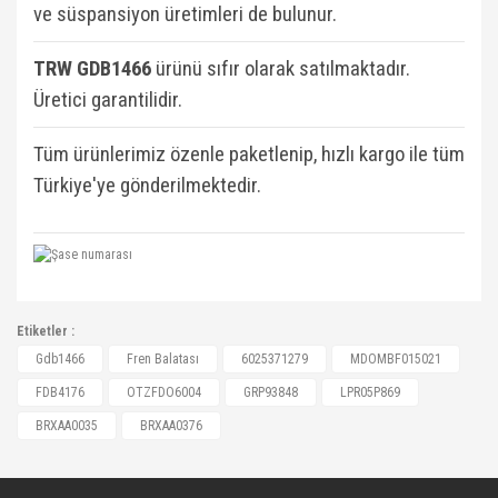
ve süspansiyon üretimleri de bulunur.
TRW GDB1466
ü
rünü sıfır olarak satılmaktadır.
Üretici garantilidir.
Tüm ürünlerimiz özenle paketlenip, hızlı kargo ile tüm
Türkiye'ye gönderilmektedir.
6025371279, MDOMBF015021, FDB4176,
Etiketler :
OTZFDO6004, GRP93848, LPR05P869,
Bu ürüne ilk yorumu siz yapın!
Gdb1466
Fren Balatası
6025371279
MDOMBF015021
BRXAA0035, BRXAA0376, 16473, 108133, 800962,
FDB4176
OTZFDO6004
GRP93848
LPR05P869
1605001, 1605007, 1605129, 1605131, 1605143,
Yorum Yaz
BRXAA0035
BRXAA0376
1605152, 1605153, 1605154, 1605155, 1605156,
1605189, 1605190, 1605191, 1605198, 1605198,