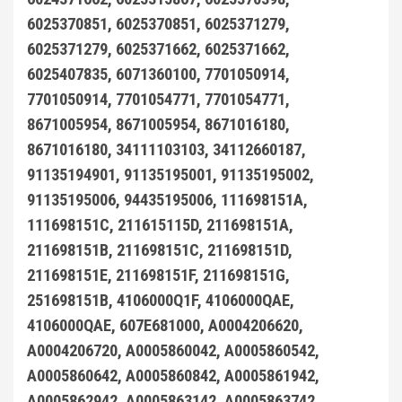
6025370851, 6025370851, 6025371279,
6025371279, 6025371662, 6025371662,
6025407835, 6071360100, 7701050914,
7701050914, 7701054771, 7701054771,
8671005954, 8671005954, 8671016180,
8671016180, 34111103103, 34112660187,
91135194901, 91135195001, 91135195002,
91135195006, 94435195006, 111698151A,
111698151C, 211615115D, 211698151A,
211698151B, 211698151C, 211698151D,
211698151E, 211698151F, 211698151G,
251698151B, 4106000Q1F, 4106000QAE,
4106000QAE, 607E681000, A0004206620,
A0004206720, A0005860042, A0005860542,
A0005860642, A0005860842, A0005861942,
A0005862942, A0005863142, A0005863742,