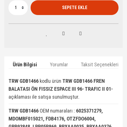
SEPETE EKLE
Ürün Bilgisi
Yorumlar
Taksit Seçenekleri
TRW GDB1466
kodlu ürün
TRW GDB1466 FREN
BALATASI ÖN FISSIZ ESPACE III 96- TRAFIC II 01-
açıklaması ile satışa sunulmuştur.
TRW GDB1466
OEM numaraları :
6025371279,
MDOMBF015021, FDB4176, OTZFDO6004,
GRP93848, LPR05P869, BRXAA0035, BRXAA0376,