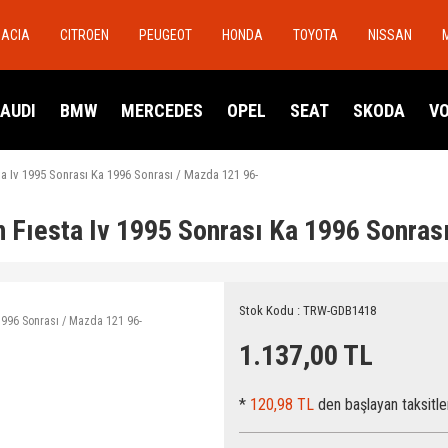
DACIA
CITROEN
PEUGEOT
HONDA
TOYOTA
NISSAN
AUDI
BMW
MERCEDES
OPEL
SEAT
SKODA
V
a Iv 1995 Sonrası Ka 1996 Sonrası / Mazda 121 96-
 Fıesta Iv 1995 Sonrası Ka 1996 Sonras
Stok Kodu : TRW-GDB1418
1.137,00 TL
*
120,98 TL
den başlayan taksitle