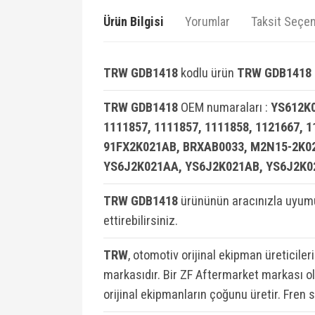
Ürün Bilgisi
Yorumlar
Taksit Seçen
TRW GDB1418
kodlu ürün
TRW GDB1418 F
TRW GDB1418
OEM numaraları :
YS612K0
1111857, 1111857, 1111858, 1121667, 
91FX2K021AB, BRXAB0033, M2N15-2K0
YS6J2K021AA, YS6J2K021AB, YS6J2K0
TRW GDB1418
ürününün aracınızla uyumu
ettirebilirsiniz.
TRW
, otomotiv orijinal ekipman üreticiler
markasıdır. Bir ZF Aftermarket markası ola
orijinal ekipmanların çoğunu üretir. Fren 