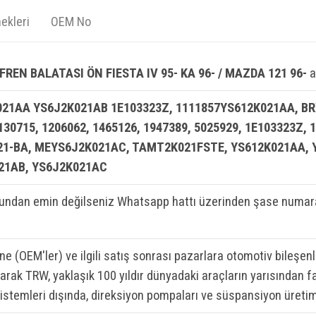
ekleri
OEM No
REN BALATASI ÖN FIESTA IV 95- KA 96- / MAZDA 121 96-
a
21AA YS6J2K021AB 1E103323Z, 1111857YS612K021AA, BRX
1130715, 1206062, 1465126, 1947389, 5025929, 1E103323Z,
21-BA, MEYS6J2K021AC, TAMT2K021FSTE, YS612K021AA, Y
21AB, YS6J2K021AC
ndan emin değilseniz Whatsapp hattı üzerinden şase numaran
ine (OEM'ler) ve ilgili satış sonrası pazarlara otomotiv bileşen
rak TRW, yaklaşık 100 yıldır dünyadaki araçların yarısından fa
sistemleri dışında, direksiyon pompaları ve süspansiyon üretim