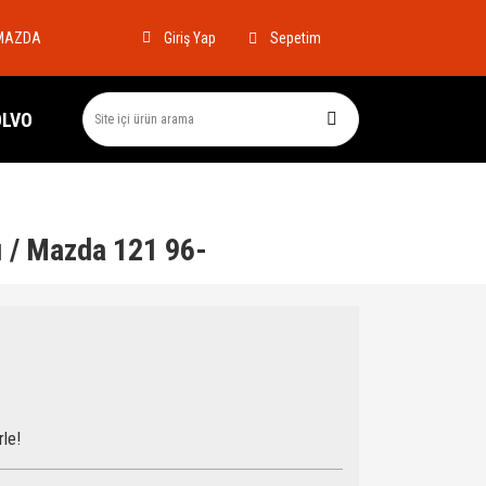
MAZDA
Sepetim
Giriş Yap
OLVO
ı / Mazda 121 96-
rle!