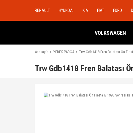
RENAULT
HYUNDAI
KIA
FIAT
FORD
VOLKSWAGEN
Anasayfa
YEDEK PARÇA
Trw Gdb1418 Fren Balatası Ön Fıest
Trw Gdb1418 Fren Balatası Ön