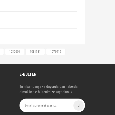
9919, 1111857, 1111857, 1111858,
1030601
1031781
1079919
X2K021AA, 91FX2K021AB, BRXAB0033,
, YS6J2K021AA, YS6J2K021AB,
E-BÜLTEN
Tüm kampanya ve duyurulardan haberdar
olmak için e-bültenimize kaydolunuz.