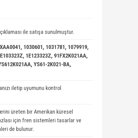
çıklaması ile satışa sunulmuştur.
AA0041, 1030601, 1031781, 1079919,
 1E103323Z, 1E123323Z, 91FX2K021AA,
S612K021AA, YS61-2K021-BA,
ızı iletip uyumunu kontrol
lerini üreten bir Amerikan küresel
zlası için fren sistemleri tasarlar ve
leri de bulunur.