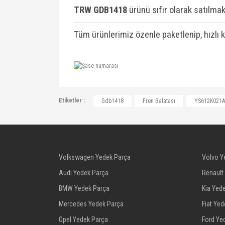
TRW GDB1418
ü
rünü sıfır olarak satılmakt
Tüm ürünlerimiz özenle paketlenip, hızlı 
YS612K021AA, YS6J2K021AB, 1E103323
Etiketler :
Gdb1418
Fren Balatası
YS612K021A
1121667, 1130715, 1206062, 1465126,
M2N15-2K021-BA, MEYS6J2K021AC, TA
YS6J2K021AB, YS6J2K021AC
Volkswagen Yedek Parça
Volvo Y
Audi Yedek Parça
Renault
BMW Yedek Parça
Kia Yed
Mercedes Yedek Parça
Fiat Ye
Opel Yedek Parça
Ford Ye