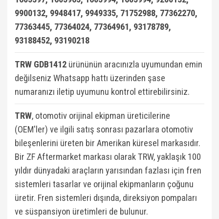
9900132, 9948417, 9949335, 71752988, 77362270,
77363445, 77364024, 77364961, 93178789,
93188452, 93190218
TRW GDB1412
ürününün aracınızla uyumundan emin
değilseniz Whatsapp hattı üzerinden şase
numaranızı iletip uyumunu kontrol ettirebilirsiniz.
TRW
, otomotiv orijinal ekipman üreticilerine
(OEM'ler) ve ilgili satış sonrası pazarlara otomotiv
bileşenlerini üreten bir Amerikan küresel markasıdır.
Bir ZF Aftermarket markası olarak TRW, yaklaşık 100
yıldır dünyadaki araçların yarısından fazlası için fren
sistemleri tasarlar ve orijinal ekipmanların çoğunu
üretir. Fren sistemleri dışında, direksiyon pompaları
ve süspansiyon üretimleri de bulunur.