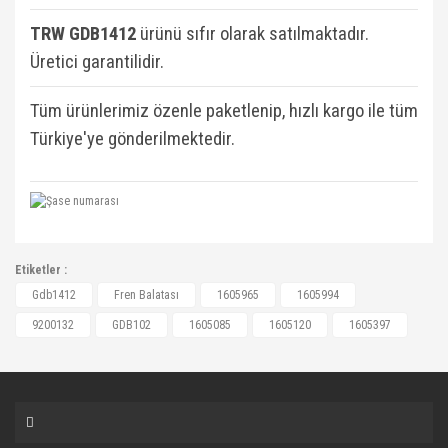
TRW GDB1412
ü
rünü sıfır olarak satılmaktadır.
Üretici garantilidir.
Tüm ürünlerimiz özenle paketlenip, hızlı kargo ile tüm
Türkiye'ye gönderilmektedir.
1605965, 1605994, 9200132, GDB102, 1605085,
Etiketler :
1605120, 1605120, 1605397, 1605965, 1605994,
Bu ürüne ilk yorumu siz yapın!
Gdb1412
Fren Balatası
1605965
1605994
1605994, 9200132, 9900132, 9948417, 9949335,
9200132
GDB102
1605085
1605120
1605397
71752988, 77362270, 77363445, 77364024,
Yorum Yaz
77364961, 93178789, 93188452, 93190218