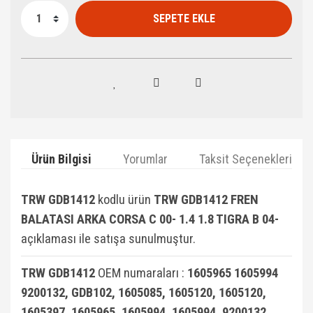
SEPETE EKLE
Ürün Bilgisi
Yorumlar
Taksit Seçenekleri
TRW GDB1412
kodlu ürün
TRW GDB1412 FREN
BALATASI ARKA CORSA C 00- 1.4 1.8 TIGRA B 04-
açıklaması ile satışa sunulmuştur.
TRW GDB1412
OEM numaraları :
1605965 1605994
9200132, GDB102, 1605085, 1605120, 1605120,
1605397, 1605965, 1605994, 1605994, 9200132,