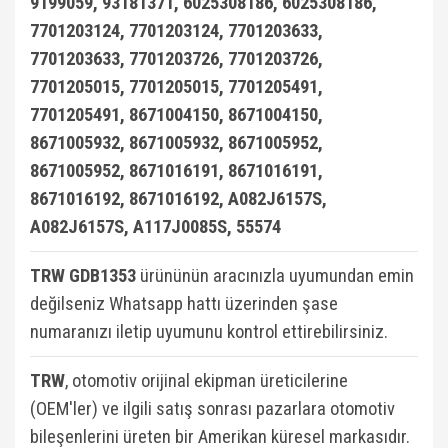
9199059, 93181371, 6025308186, 6025308186,
7701203124, 7701203124, 7701203633,
7701203633, 7701203726, 7701203726,
7701205015, 7701205015, 7701205491,
7701205491, 8671004150, 8671004150,
8671005932, 8671005932, 8671005952,
8671005952, 8671016191, 8671016191,
8671016192, 8671016192, A082J6157S,
A082J6157S, A117J0085S, 55574
TRW GDB1353
ürününün aracınızla uyumundan emin
değilseniz Whatsapp hattı üzerinden şase
numaranızı iletip uyumunu kontrol ettirebilirsiniz.
TRW
, otomotiv orijinal ekipman üreticilerine
(OEM'ler) ve ilgili satış sonrası pazarlara otomotiv
bileşenlerini üreten bir Amerikan küresel markasıdır.