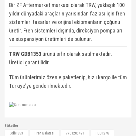
Bir ZF Aftermarket markası olarak TRW, yaklaşık 100
yıldır dünyadaki araçların yarısından fazlası için fren
sistemleri tasarlar ve orijinal ekipmanların çoğunu
üretir. Fren sistemleri dışında, direksiyon pompaları
ve süspansiyon üretimleri de bulunur.
TRW GDB1353
ü
rünü sıfır olarak satılmaktadır.
Üretici garantilidir.
Tüm ürünlerimiz özenle paketlenip, hızlı kargo ile tüm
Türkiye'ye gönderilmektedir.
7701205491, FDB1278, FDB878, OTZFDA1004,
Etiketler :
BRXAA0155, BRXAA0263, 4762999, 4762999,
Bu ürüne ilk yorumu siz yapın!
Gdb1353
Fren Balatası
7701205491
FDB1278