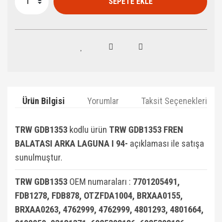
SEPETE EKLE
Ürün Bilgisi
Yorumlar
Taksit Seçenekleri
TRW GDB1353
kodlu ürün
TRW GDB1353 FREN
BALATASI ARKA LAGUNA I 94-
açıklaması ile satışa
sunulmuştur.
TRW GDB1353
OEM numaraları :
7701205491,
FDB1278, FDB878, OTZFDA1004, BRXAA0155,
BRXAA0263, 4762999, 4762999, 4801293, 4801664,