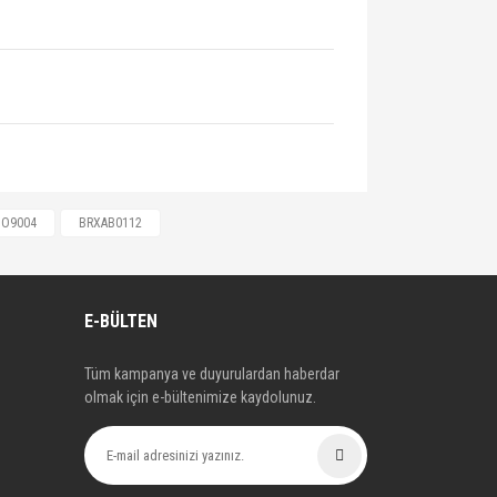
259, 30630555, 30630612, 30769186,
O9004
BRXAB0112
210110, 4605A658, 0986424541,
MR977117, MZ690339, ST4544210010,
E-BÜLTEN
Tüm kampanya ve duyurulardan haberdar
olmak için e-bültenimize kaydolunuz.