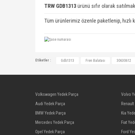
TRW GDB1313
ü
rünü sıfır olarak satılmakt
Tüm ürünlerimiz özenle paketlenip, hızlı 
30630612, 30850976, 30769199, 55291
Etiketler :
Gdb1313
Fren Balatası
30630612
30769199, 30850976, 306232596, 3076
M850976, MR407946, MR527656, MR527
X3511010
Volkswagen Yedek Parça
Volvo Y
Audi Yedek Parça
Renault
BMW Yedek Parça
Kia Yed
Mercedes Yedek Parça
Fiat Ye
Opel Yedek Parça
Ford Ye