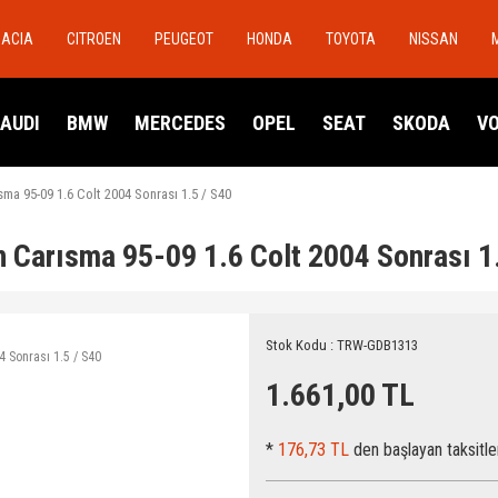
DACIA
CITROEN
PEUGEOT
HONDA
TOYOTA
NISSAN
AUDI
BMW
MERCEDES
OPEL
SEAT
SKODA
V
ma 95-09 1.6 Colt 2004 Sonrası 1.5 / S40
 Carısma 95-09 1.6 Colt 2004 Sonrası 1
Stok Kodu : TRW-GDB1313
1.661,00 TL
*
176,73 TL
den başlayan taksitle