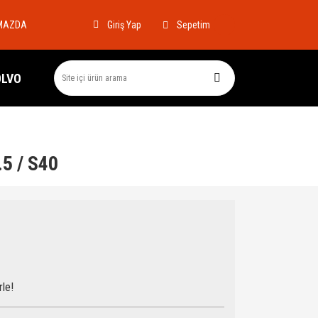
MAZDA
Sepetim
Giriş Yap
OLVO
.5 / S40
rle!