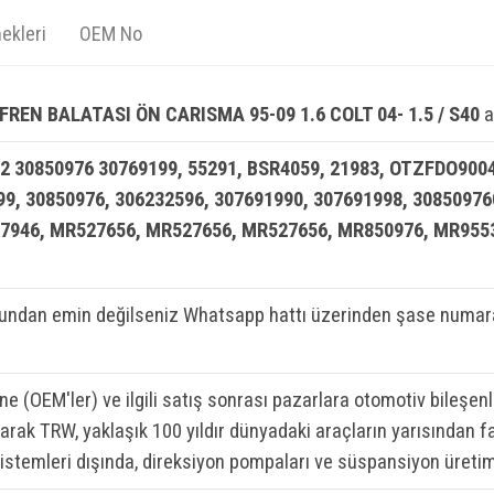
ekleri
OEM No
REN BALATASI ÖN CARISMA 95-09 1.6 COLT 04- 1.5 / S40
a
2 30850976 30769199, 55291, BSR4059, 21983, OTZFDO9004
99, 30850976, 306232596, 307691990, 307691998, 30850976
07946, MR527656, MR527656, MR527656, MR850976, MR955
ndan emin değilseniz Whatsapp hattı üzerinden şase numaran
ine (OEM'ler) ve ilgili satış sonrası pazarlara otomotiv bileşen
rak TRW, yaklaşık 100 yıldır dünyadaki araçların yarısından fa
sistemleri dışında, direksiyon pompaları ve süspansiyon üretim