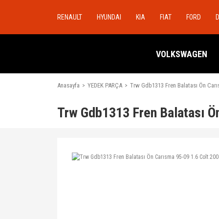
RENAULT
HYUNDAI
KIA
FIAT
FORD
VOLKSWAGEN
Anasayfa
YEDEK PARÇA
Trw Gdb1313 Fren Balatası Ön Carıs
Trw Gdb1313 Fren Balatası Ön