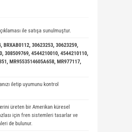
çıklaması ile satışa sunulmuştur.
, BRXAB0112, 30623253, 30623259,
0, 308509769, 4544210010, 4544210110,
351, MR9553514605A658, MR977117,
ızı iletip uyumunu kontrol
lerini üreten bir Amerikan küresel
zlası için fren sistemleri tasarlar ve
leri de bulunur.