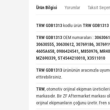
Ürün Bilgisi
Yorumlar
Taksit Seçen
TRW GDB1313
kodlu ürün
TRW GDB1313 F
TRW GDB1313
OEM numaraları :
3063061
30630555, 30630612, 30769186, 307691
4605A658, 0986424541, M850976, MR4
MZ690339, ST4544210010, X3511010
TRW GDB1313
ürününün aracınızla uyumu
ettirebilirsiniz.
TRW
, otomotiv orijinal ekipman üreticiler
markasıdır. Bir ZF Aftermarket markası ola
orijinal ekipmanların çoğunu üretir. Fren 