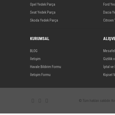
Opel Yedek Parça
Ford Ye
Seat Yedek Parça
Dacia Y
Skoda Yedek Parça
Citroen
KURUMSAL
ALIŞV
BLOG
Mesafel
İletişim
Gizlilik 
Havale Bildirim Formu
İptal ve 
İletişim Formu
Kişisel V
© Tüm hakları saklıdır. Kre