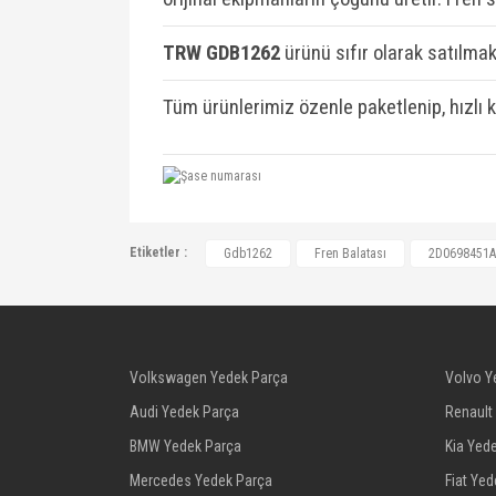
TRW GDB1262
ü
rünü sıfır olarak satılmakt
Tüm ürünlerimiz özenle paketlenip, hızlı 
2D0698451A, 2D0698451C, A024206920
Etiketler :
Gdb1262
Fren Balatası
2D0698451A
24203820, 24205620, 24205620, 24206
2D0698451C, 2D0698451D, 2D0698451D
A0024205620, A0024205620, A0024205
A024206920
Volkswagen Yedek Parça
Volvo Y
Audi Yedek Parça
Renault
BMW Yedek Parça
Kia Yed
Mercedes Yedek Parça
Fiat Ye