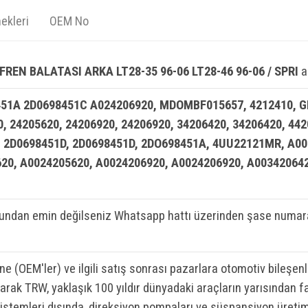
ekleri
OEM No
REN BALATASI ARKA LT28-35 96-06 LT28-46 96-06 / SPRI
a
51A 2D0698451C A024206920, MDOMBF015657, 4212410, GR
0, 24205620, 24206920, 24206920, 34206420, 34206420, 44
 2D0698451D, 2D0698451D, 2DO698451A, 4UU22121MR, A00
20, A0024205620, A0024206920, A0024206920, A003420642
ndan emin değilseniz Whatsapp hattı üzerinden şase numaran
ine (OEM'ler) ve ilgili satış sonrası pazarlara otomotiv bileşen
rak TRW, yaklaşık 100 yıldır dünyadaki araçların yarısından fa
sistemleri dışında, direksiyon pompaları ve süspansiyon üretim