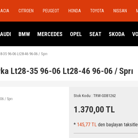
DACIA
CITROEN
PEUGEOT
HONDA
TOYOTA
NISSAN
AUDI
BMW
MERCEDES
OPEL
SEAT
SKODA
V
-35 96-06 Lt28-46 96-06 / Sprı
ka Lt28-35 96-06 Lt28-46 96-06 / Sprı
Stok Kodu : TRW-GDB1262
1.370,00 TL
*
145,77 TL
den başlayan taksitle