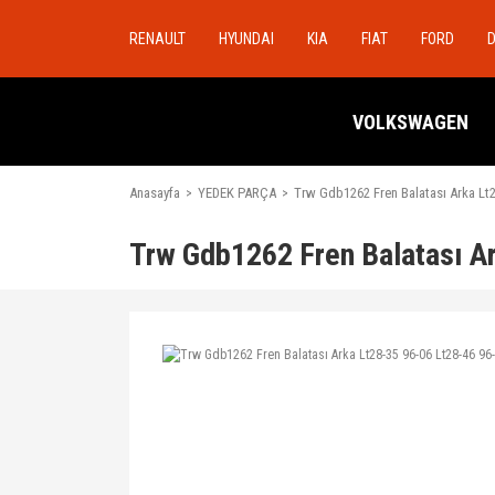
RENAULT
HYUNDAI
KIA
FIAT
FORD
VOLKSWAGEN
Anasayfa
YEDEK PARÇA
Trw Gdb1262 Fren Balatası Arka Lt28
Trw Gdb1262 Fren Balatası Ar