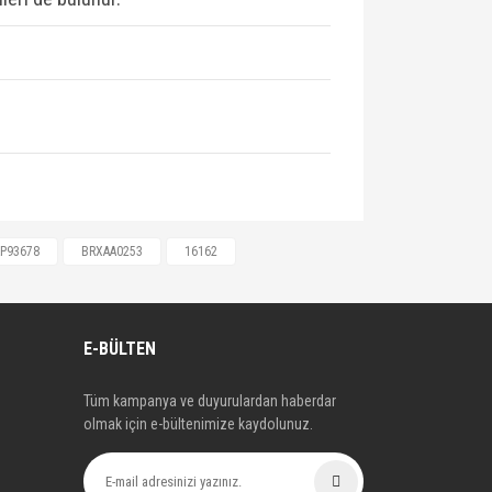
205620, 4212410, 24203820,
P93678
BRXAA0253
16162
D0698451A, 2D0698451A, 2D0698451C,
024203820, A0024203820,
0, A0044205620, A0044205620,
E-BÜLTEN
Tüm kampanya ve duyurulardan haberdar
olmak için e-bültenimize kaydolunuz.