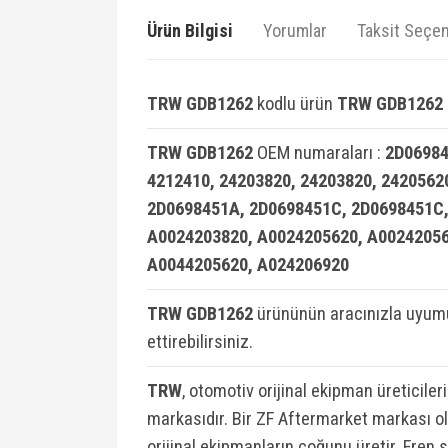
Ürün Bilgisi
Yorumlar
Taksit Seçen
TRW GDB1262
kodlu ürün
TRW GDB1262 F
TRW GDB1262
OEM numaraları :
2D06984
4212410, 24203820, 24203820, 2420562
2D0698451A, 2D0698451C, 2D0698451C,
A0024203820, A0024205620, A00242056
A0044205620, A024206920
TRW GDB1262
ürününün aracınızla uyumu
ettirebilirsiniz.
TRW
, otomotiv orijinal ekipman üreticiler
markasıdır. Bir ZF Aftermarket markası ola
orijinal ekipmanların çoğunu üretir. Fren 