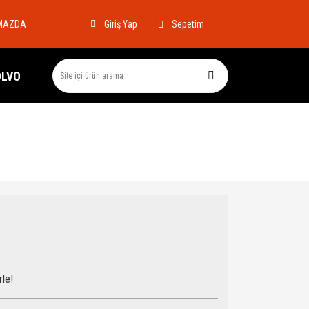
MAZDA
Sepetim
Giriş Yap
OLVO
rle!