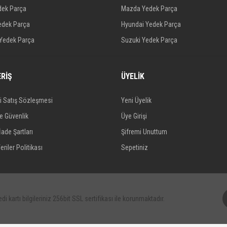
dek Parça
Mazda Yedek Parça
edek Parça
Hyundai Yedek Parça
 Yedek Parça
Suzuki Yedek Parça
ERİŞ
ÜYELİK
i Satış Sözleşmesi
Yeni Üyelik
ve Güvenlik
Üye Girişi
İade Şartları
Şifremi Unuttum
eriler Politikası
Sepetiniz
di kartı bilgileriniz 256bit SSL sertifikası ile korunmaktadır.