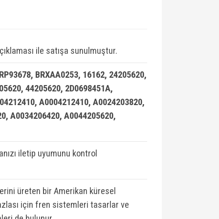
çıklaması ile satışa sunulmuştur.
P93678, BRXAA0253, 16162, 24205620,
205620, 44205620, 2D0698451A,
04212410, A0004212410, A0024203820,
0, A0034206420, A0044205620,
ızı iletip uyumunu kontrol
lerini üreten bir Amerikan küresel
zlası için fren sistemleri tasarlar ve
leri de bulunur.