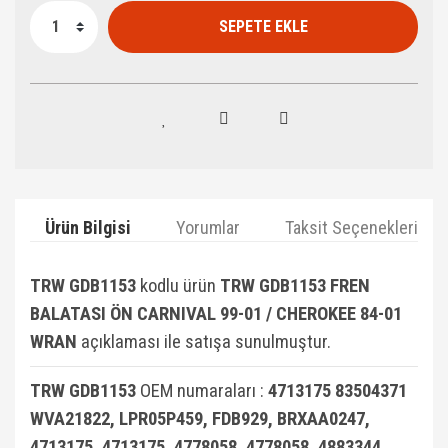
SEPETE EKLE
Ürün Bilgisi
Yorumlar
Taksit Seçenekleri
TRW GDB1153
kodlu ürün
TRW GDB1153 FREN
BALATASI ÖN CARNIVAL 99-01 / CHEROKEE 84-01
WRAN
açıklaması ile satışa sunulmuştur.
TRW GDB1153
OEM numaraları :
4713175 83504371
WVA21822, LPR05P459, FDB929, BRXAA0247,
4713175, 4713175, 4778058, 4778058, 4883344,