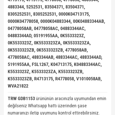
4883344, 5252531, 83504371, 83504371,
8305252531, 8305252531, 0000K04713175,
0000K04778058, 0000K04883344, 00K04883344AB,
04778058AB, 04778058AC, 04883344AC,
04883344AD, 05191955AA, 0K5533323Z,
0K5533323Z, 0K5533323ZA, 0K5533323ZA,
0K5533323ZB, 0K5533323ZB, 4778058AB,
4778058AC, 4883344AB, 4883344AC, 4883344AD,
5191955AA, FSL1267, K04713175, K04883344AC,
K5533323Z, K5533323ZA, K5533323ZB,
K5533323ZB, R4713175, R4778058, V1010058AB,
WVA21822
TRW GDB1153
ürününün aracınızla uyumundan emin
değilseniz Whatsapp hattı üzerinden şase
numaranızı iletip uyumunu kontrol ettirebilirsiniz.