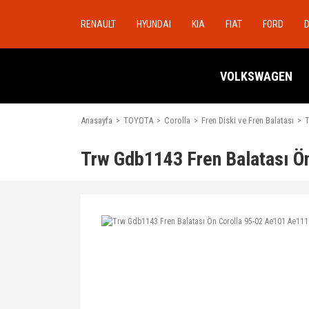
RENAULT
HYUNDAI
KIA
FIAT
FORD
VOLKSWAGEN
Anasayfa
TOYOTA
Corolla
Fren Diski ve Fren Balatası
T
Trw Gdb1143 Fren Balatası Ö