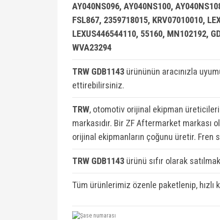
AY040NS096, AY040NS100, AY040NS108,
FSL867, 2359718015, KRV07010010, L
LEXUS446544110, 55160, MN102192, G
WVA23294
TRW GDB1143
ürününün aracınızla uyumu
ettirebilirsiniz.
TRW
, otomotiv orijinal ekipman üreticiler
markasıdır. Bir ZF Aftermarket markası ola
orijinal ekipmanların çoğunu üretir. Fren 
TRW GDB1143
ü
rünü sıfır olarak satılmakt
Tüm ürünlerimiz özenle paketlenip, hızlı 