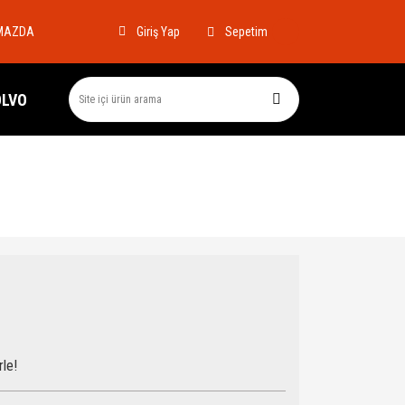
MAZDA
Sepetim
Giriş Yap
OLVO
rle!