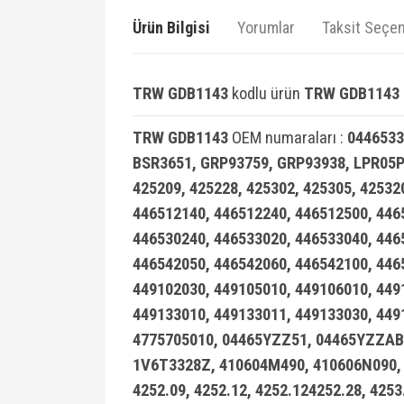
Ürün Bilgisi
Yorumlar
Taksit Seçen
TRW GDB1143
kodlu ürün
TRW GDB1143 
TRW GDB1143
OEM numaraları :
0446533
BSR3651, GRP93759, GRP93938, LPR05P5
425209, 425228, 425302, 425305, 42532
446512140, 446512240, 446512500, 446
446530240, 446533020, 446533040, 446
446542050, 446542060, 446542100, 446
449102030, 449105010, 449106010, 449
449133010, 449133011, 449133030, 449
4775705010, 04465YZZ51, 04465YZZAB
1V6T3328Z, 410604M490, 410606N090, 
4252.09, 4252.12, 4252.124252.28, 425