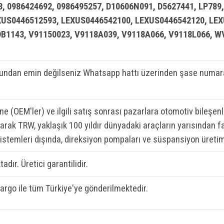
 0986424692, 0986495257, D10606N091, D5627441, LP789,
EXUS0446512593, LEXUS0446542100, LEXUS0446542120, LE
DB1143, V91150023, V9118A039, V9118A066, V9118L066, 
ndan emin değilseniz Whatsapp hattı üzerinden şase numaran
ine (OEM'ler) ve ilgili satış sonrası pazarlara otomotiv bileşen
rak TRW, yaklaşık 100 yıldır dünyadaki araçların yarısından fa
sistemleri dışında, direksiyon pompaları ve süspansiyon üretim
adır. Üretici garantilidir.
kargo ile tüm Türkiye'ye gönderilmektedir.