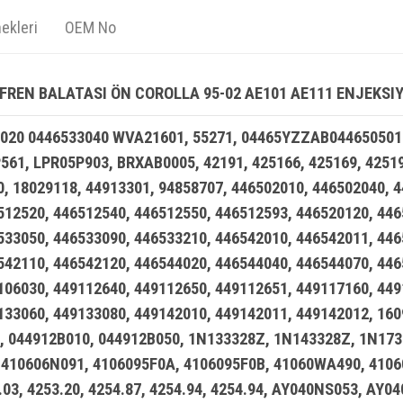
ekleri
OEM No
FREN BALATASI ÖN COROLLA 95-02 AE101 AE111 ENJEKSI
020 0446533040 WVA21601, 55271, 04465YZZAB044650501
61, LPR05P903, BRXAB0005, 42191, 425166, 425169, 425191
0, 18029118, 44913301, 94858707, 446502010, 446502040, 
512520, 446512540, 446512550, 446512593, 446520120, 446
533050, 446533090, 446533210, 446542010, 446542011, 446
542110, 446542120, 446544020, 446544040, 446544070, 446
106030, 449112640, 449112650, 449112651, 449117160, 449
133060, 449133080, 449142010, 449142011, 449142012, 16
, 044912B010, 044912B050, 1N133328Z, 1N143328Z, 1N173
410606N091, 4106095F0A, 4106095F0B, 41060WA490, 41060
3.03, 4253.20, 4254.87, 4254.94, 4254.94, AY040NS053, A