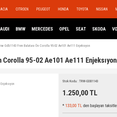
DACIA
CITROEN
PEUGEOT
HONDA
TOYOTA
NISSAN
AUDI
BMW
MERCEDES
OPEL
SEAT
SKODA
V
rw Gdb1143 Fren Balatası Ön Corolla 95-02 Ae101 Ae111 Enjeksıyon
n Corolla 95-02 Ae101 Ae111 Enjeksıyon
Stok Kodu : TRW-GDB1143
1.250,00 TL
*
133,00 TL
den başlayan taksitle