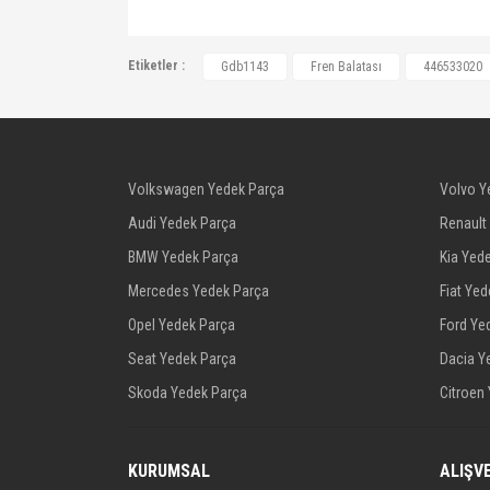
0446533020, 0446533040, WVA21601, 
Etiketler :
Gdb1143
Fren Balatası
446533020
LPR05P561, LPR05P903, BRXAB0005, 421
425320, 18029118, 44913301, 9485870
446512520, 446512540, 446512550, 44
446533050, 446533090, 446533210, 44
Volkswagen Yedek Parça
Volvo Y
446542110, 446542120, 446544020, 44
Audi Yedek Parça
Renault
449106030, 449112640, 449112650, 44
BMW Yedek Parça
Kia Yed
449133060, 449133080, 449142010, 44
Mercedes Yedek Parça
Fiat Ye
04465YZZAB, 044912B010, 044912B050
410606N090, 410606N091, 4106095F0A,
Opel Yedek Parça
Ford Ye
4252.124252.28, 4253.03, 4253.20, 42
Seat Yedek Parça
Dacia Y
AY040NS100, AY040NS108, 0986424692,
Skoda Yedek Parça
Citroen
2359718015, KRV07010010, LEXUS044
LEXUS446544110, 55160, MN102192, G
KURUMSAL
ALIŞV
WVA23294