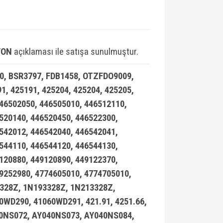
YON
açıklaması ile satışa sunulmuştur.
0, BSR3797, FDB1458, OTZFDO9009,
, 425191, 425204, 425204, 425205,
446502050, 446505010, 446512110,
520140, 446520450, 446522300,
542012, 446542040, 446542041,
544110, 446544120, 446544130,
120880, 449120890, 449122370,
09252980, 4774605010, 4774705010,
328Z, 1N193328Z, 1N213328Z,
WD290, 41060WD291, 421.91, 4251.66,
Y040NS072, AY040NS073, AY040NS084,