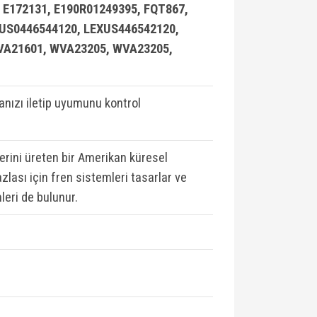
 E172131, E190R01249395, FQT867,
XUS0446544120, LEXUS446542120,
WVA21601, WVA23205, WVA23205,
ızı iletip uyumunu kontrol
lerini üreten bir Amerikan küresel
zlası için fren sistemleri tasarlar ve
leri de bulunur.