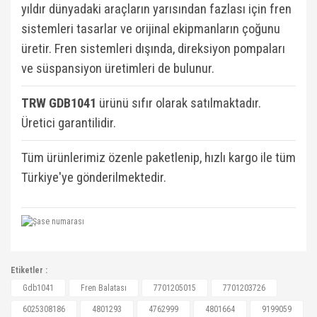
yıldır dünyadaki araçların yarısından fazlası için fren
sistemleri tasarlar ve orijinal ekipmanların çoğunu
üretir. Fren sistemleri dışında, direksiyon pompaları
ve süspansiyon üretimleri de bulunur.
TRW GDB1041
ü
rünü sıfır olarak satılmaktadır.
Üretici garantilidir.
Tüm ürünlerimiz özenle paketlenip, hızlı kargo ile tüm
Türkiye'ye gönderilmektedir.
7701205015, 7701203726, 6025308186, 4801293,
Etiketler :
4762999, 4801293, 4801664, 9199059, 9199059,
Bu ürüne ilk yorumu siz yapın!
Gdb1041
Fren Balatası
7701205015
7701203726
93181371, 6025308186, 6025308186,
6025308186
4801293
4762999
4801664
9199059