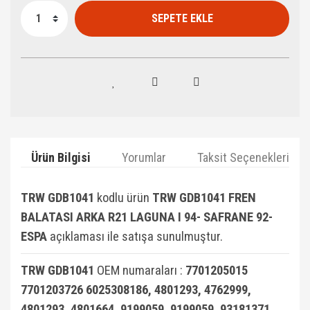
SEPETE EKLE
Ürün Bilgisi
Yorumlar
Taksit Seçenekleri
TRW GDB1041
kodlu ürün
TRW GDB1041 FREN
BALATASI ARKA R21 LAGUNA I 94- SAFRANE 92-
ESPA
açıklaması ile satışa sunulmuştur.
TRW GDB1041
OEM numaraları :
7701205015
7701203726 6025308186, 4801293, 4762999,
4801293, 4801664, 9199059, 9199059, 93181371,