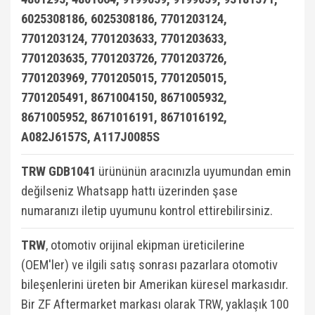
6025308186, 6025308186, 7701203124,
7701203124, 7701203633, 7701203633,
7701203635, 7701203726, 7701203726,
7701203969, 7701205015, 7701205015,
7701205491, 8671004150, 8671005932,
8671005952, 8671016191, 8671016192,
A082J6157S, A117J0085S
TRW GDB1041
ürününün aracınızla uyumundan emin
değilseniz Whatsapp hattı üzerinden şase
numaranızı iletip uyumunu kontrol ettirebilirsiniz.
TRW
, otomotiv orijinal ekipman üreticilerine
(OEM'ler) ve ilgili satış sonrası pazarlara otomotiv
bileşenlerini üreten bir Amerikan küresel markasıdır.
Bir ZF Aftermarket markası olarak TRW, yaklaşık 100