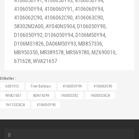
4106050Y91, 4106050Y93, 4106050Y94,
4106050Y94, 4106060Y91, 4106060Y94,
4106062C90, 4106062C90, 4106063C90,
58302M2A00, AY040NS904, D106050Y90,
D106050Y92, D106050Y94, D106M50Y94,
D106MS1826, DA06M50Y93, MB857336,
MB950350, MR389578, MR569780, MZ690010,
671628, WVA21657
Etiketler :
Gdb1012
Fren Balatası
4106050Y94
4106063C90
WVA21657
ADN14299
1N003328Z
1N003328ZA
1N113328ZA
4106050Y90