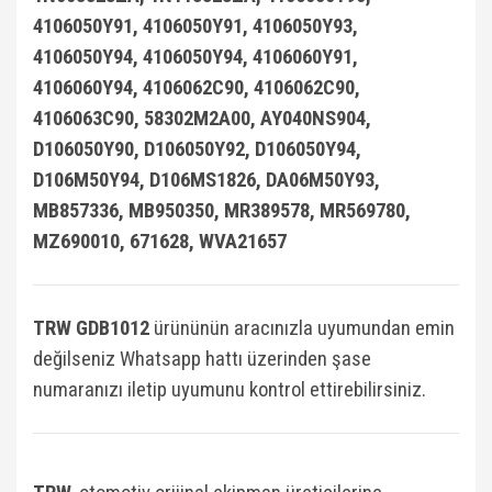
4106050Y91, 4106050Y91, 4106050Y93,
4106050Y94, 4106050Y94, 4106060Y91,
4106060Y94, 4106062C90, 4106062C90,
4106063C90, 58302M2A00, AY040NS904,
D106050Y90, D106050Y92, D106050Y94,
D106M50Y94, D106MS1826, DA06M50Y93,
MB857336, MB950350, MR389578, MR569780,
MZ690010, 671628, WVA21657
TRW GDB1012
ürününün aracınızla uyumundan emin
değilseniz Whatsapp hattı üzerinden şase
numaranızı iletip uyumunu kontrol ettirebilirsiniz.