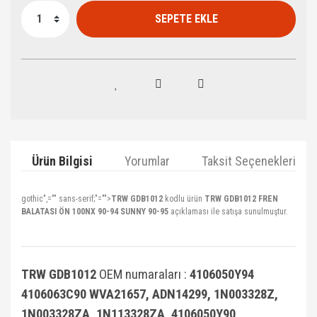
SEPETE EKLE
Ürün Bilgisi
Yorumlar
Taksit Seçenekleri
gothic",="" sans-serif;"="">
TRW GDB1012
kodlu ürün
TRW GDB1012 FREN
BALATASI ÖN 100NX 90-94 SUNNY 90-95
açıklaması ile satışa sunulmuştur.
TRW GDB1012
OEM numaraları :
4106050Y94
4106063C90 WVA21657, ADN14299, 1N003328Z,
1N003328ZA, 1N113328ZA, 4106050Y90,