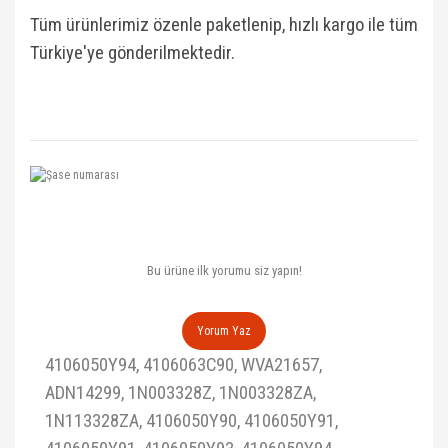
Tüm ürünlerimiz özenle paketlenip, hızlı kargo ile tüm
Türkiye'ye gönderilmektedir.
Bu ürüne ilk yorumu siz yapın!
Yorum Yaz
4106050Y94, 4106063C90, WVA21657,
ADN14299, 1N003328Z, 1N003328ZA,
1N113328ZA, 4106050Y90, 4106050Y91,