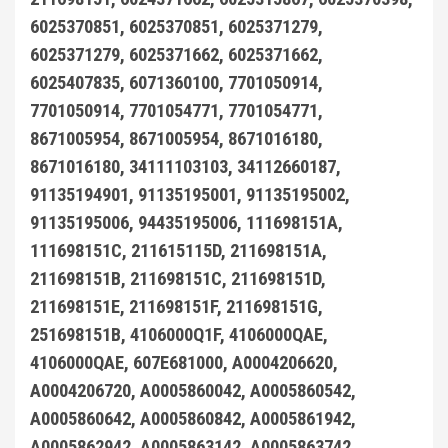
6025370851, 6025370851, 6025371279,
6025371279, 6025371662, 6025371662,
6025407835, 6071360100, 7701050914,
7701050914, 7701054771, 7701054771,
8671005954, 8671005954, 8671016180,
8671016180, 34111103103, 34112660187,
91135194901, 91135195001, 91135195002,
91135195006, 94435195006, 111698151A,
111698151C, 211615115D, 211698151A,
211698151B, 211698151C, 211698151D,
211698151E, 211698151F, 211698151G,
251698151B, 4106000Q1F, 4106000QAE,
4106000QAE, 607E681000, A0004206620,
A0004206720, A0005860042, A0005860542,
A0005860642, A0005860842, A0005861942,
A0005862942, A0005863142, A0005863742,