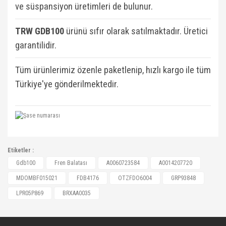
ve süspansiyon üretimleri de bulunur.
TRW GDB100
ü
rünü sıfır olarak satılmaktadır. Üretici
garantilidir.
Tüm ürünlerimiz özenle paketlenip, hızlı kargo ile tüm
Türkiye'ye gönderilmektedir.
A0060723584, A0014207720, MDOMBF015021,
Etiketler :
FDB4176, OTZFDO6004, GRP93848, LPR05P869,
Bu ürüne ilk yorumu siz yapın!
Gdb100
Fren Balatası
A0060723584
A0014207720
BRXAA0035, BRXAA0376, 16473, 108133, 800962,
MDOMBF015021
FDB4176
OTZFDO6004
GRP93848
1605001, 1605007, 1605129, 1605131, 1605143,
Yorum Yaz
LPR05P869
BRXAA0035
1605152, 1605153, 1605154, 1605155, 1605156,
1605189, 1605190, 1605191, 1605198, 1605198,