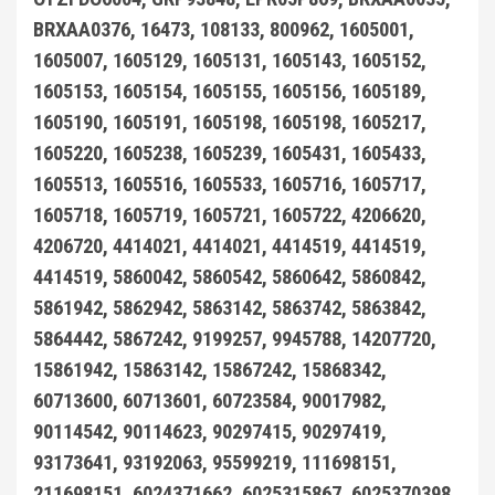
BRXAA0376, 16473, 108133, 800962, 1605001,
1605007, 1605129, 1605131, 1605143, 1605152,
1605153, 1605154, 1605155, 1605156, 1605189,
1605190, 1605191, 1605198, 1605198, 1605217,
1605220, 1605238, 1605239, 1605431, 1605433,
1605513, 1605516, 1605533, 1605716, 1605717,
1605718, 1605719, 1605721, 1605722, 4206620,
4206720, 4414021, 4414021, 4414519, 4414519,
4414519, 5860042, 5860542, 5860642, 5860842,
5861942, 5862942, 5863142, 5863742, 5863842,
5864442, 5867242, 9199257, 9945788, 14207720,
15861942, 15863142, 15867242, 15868342,
60713600, 60713601, 60723584, 90017982,
90114542, 90114623, 90297415, 90297419,
93173641, 93192063, 95599219, 111698151,
211698151, 6024371662, 6025315867, 6025370398,