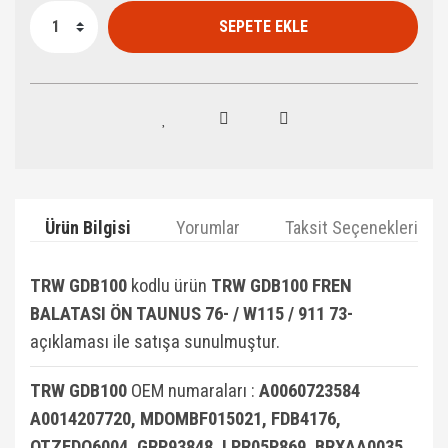
SEPETE EKLE
Ürün Bilgisi
Yorumlar
Taksit Seçenekleri
TRW GDB100
kodlu ürün
TRW GDB100 FREN
BALATASI ÖN TAUNUS 76- / W115 / 911 73-
açıklaması ile satışa sunulmuştur.
TRW GDB100
OEM numaraları :
A0060723584
A0014207720, MDOMBF015021, FDB4176,
OTZFDO6004, GRP93848, LPR05P869, BRXAA0035,