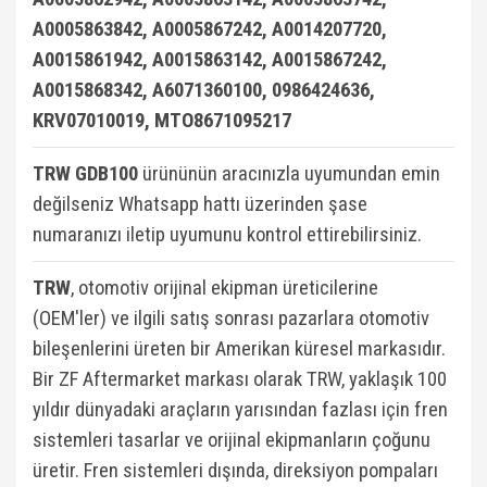
A0005863842, A0005867242, A0014207720,
A0015861942, A0015863142, A0015867242,
A0015868342, A6071360100, 0986424636,
KRV07010019, MTO8671095217
TRW GDB100
ürününün aracınızla uyumundan emin
değilseniz Whatsapp hattı üzerinden şase
numaranızı iletip uyumunu kontrol ettirebilirsiniz.
TRW
, otomotiv orijinal ekipman üreticilerine
(OEM'ler) ve ilgili satış sonrası pazarlara otomotiv
bileşenlerini üreten bir Amerikan küresel markasıdır.
Bir ZF Aftermarket markası olarak TRW, yaklaşık 100
yıldır dünyadaki araçların yarısından fazlası için fren
sistemleri tasarlar ve orijinal ekipmanların çoğunu
üretir. Fren sistemleri dışında, direksiyon pompaları