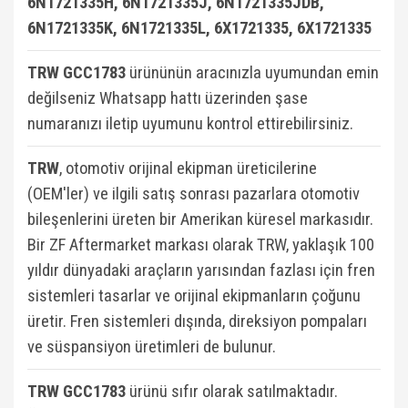
6N1721335H, 6N1721335J, 6N1721335JDB,
6N1721335K, 6N1721335L, 6X1721335, 6X1721335
TRW GCC1783
ürününün aracınızla uyumundan emin
değilseniz Whatsapp hattı üzerinden şase
numaranızı iletip uyumunu kontrol ettirebilirsiniz.
TRW
, otomotiv orijinal ekipman üreticilerine
(OEM'ler) ve ilgili satış sonrası pazarlara otomotiv
bileşenlerini üreten bir Amerikan küresel markasıdır.
Bir ZF Aftermarket markası olarak TRW, yaklaşık 100
yıldır dünyadaki araçların yarısından fazlası için fren
sistemleri tasarlar ve orijinal ekipmanların çoğunu
üretir. Fren sistemleri dışında, direksiyon pompaları
ve süspansiyon üretimleri de bulunur.
TRW GCC1783
ü
rünü sıfır olarak satılmaktadır.