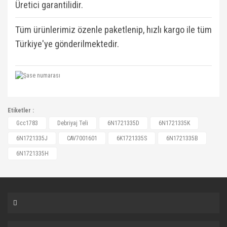
Üretici garantilidir.
Tüm ürünlerimiz özenle paketlenip, hızlı kargo ile tüm
Türkiye'ye gönderilmektedir.
6N1721335D, 6N1721335K, 6N1721335J,
Etiketler :
CAV7001601, 6K1721335S, 6N1721335B,
Bu ürüne ilk yorumu siz yapın!
Gcc1783
Debriyaj Teli
6N1721335D
6N1721335K
6N1721335D, 6N1721335H, 6N1721335J,
6N1721335J
CAV7001601
6K1721335S
6N1721335B
6N1721335JDB, 6N1721335K, 6N1721335L,
Yorum Yaz
6N1721335H
6X1721335, 6X1721335