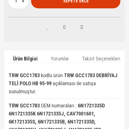
SEPETE EKLE
Ürün Bilgisi
Yorumlar
Taksit Seçenekleri
TRW GCC1783
kodlu ürün
TRW GCC1783 DEBRİYAJ
TELİ POLO HB 95-99
açıklaması ile satışa
sunulmuştur.
TRW GCC1783
OEM numaraları :
6N1721335D
6N1721335K 6N1721335J, CAV7001601,
6K1721335S, 6N1721335B, 6N1721335D,