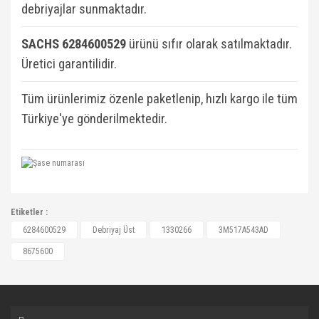
debriyajlar sunmaktadır.
SACHS 6284600529
ü
rünü sıfır olarak satılmaktadır.
Üretici garantilidir.
Tüm ürünlerimiz özenle paketlenip, hızlı kargo ile tüm
Türkiye'ye gönderilmektedir.
1330266, 3M517A543AD, 8675600, 1330266,
Etiketler :
8675600, 8675600, 3M517A543AD,
Bu ürüne ilk yorumu siz yapın!
6284600529
Debriyaj Üst
1330266
3M517A543AD
3M517A543AD, 3M517A543AE, 3M517A543AF,
8675600
3M517A543AG, AE1476806, BP4K41400B,
Yorum Yaz
BP4K41400C, BP4K41400D, BP4K41400E,
BV617A543AA, 511064010