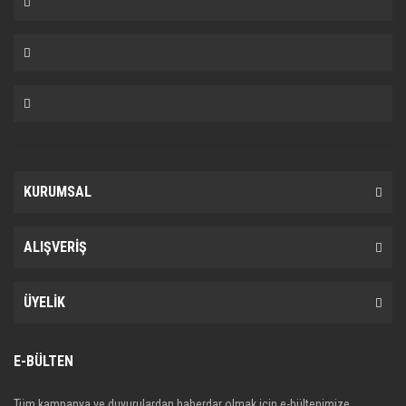
KURUMSAL
ALIŞVERİŞ
ÜYELİK
E-BÜLTEN
Tüm kampanya ve duyurulardan haberdar olmak için e-bültenimize