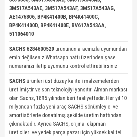
3M517A543AE, 3M517A543AF, 3M517A543AG,
AE1476806, BP4K41400B, BP4K41400C,
BP4K41400D, BP4K41400E, BV617A543AA,
511064010
SACHS 6284600529
ürününün aracınızla uyumundan
emin değilseniz Whatsapp hattı üzerinden şase
numaranızı iletip uyumunu kontrol ettirebilirsiniz.
SACHS
ürünleri üst düzey kaliteli malzemelerden
üretilmiştir ve son teknolojiyi yansıtır. Alman markası
olan Sachs, 1895 yılından beri faaliyettedir. Her yıl 10
milyondan fazla yeni araç SACHS sönümleyici ve
amortisörlerle donatılmış şekilde üretim hattından
çıkmaktadır. Ayrıca SACHS, orijinal ekipman
üreticileri ve yedek parça pazarı için yüksek kaliteli