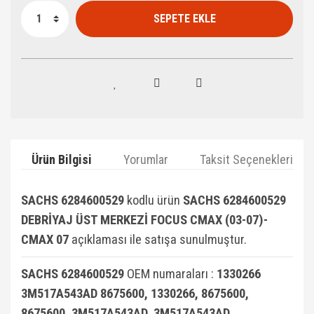
SEPETE EKLE
Ürün Bilgisi
Yorumlar
Taksit Seçenekleri
SACHS 6284600529
kodlu ürün
SACHS 6284600529
DEBRİYAJ ÜST MERKEZİ FOCUS CMAX (03-07)-
CMAX 07
açıklaması ile satışa sunulmuştur.
SACHS 6284600529
OEM numaraları :
1330266
3M517A543AD 8675600, 1330266, 8675600,
8675600, 3M517A543AD, 3M517A543AD,