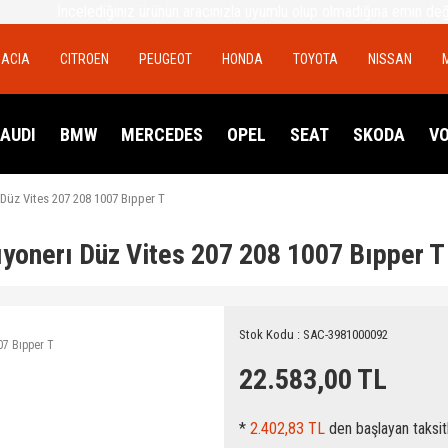
İncelediğiniz ürünün aracınızla uyumlu olup olmadığına emin de
DACIA
CITROEN
PEUGEOT
HONDA
TOYOTA
NISSAN
AUDI
BMW
MERCEDES
OPEL
SEAT
SKODA
V
Düz Vites 207 208 1007 Bıpper T
yonerı Düz Vites 207 208 1007 Bıpper T
Stok Kodu : SAC-3981000092
22.583,00 TL
*
2.402,83 TL
den başlayan taksitl