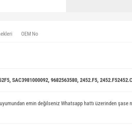
ekleri
OEM No
52F5, SAC3981000092, 9682563580, 2452.F5, 2452.F52452.C
 uyumundan emin değilseniz Whatsapp hattı üzerinden şase n