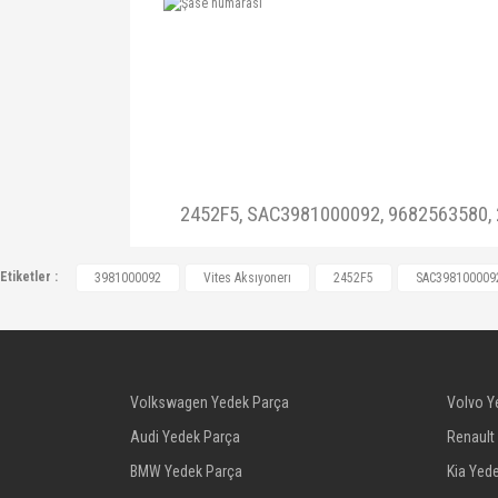
2452F5, SAC3981000092, 9682563580, 2
Etiketler :
3981000092
Vites Aksıyonerı
2452F5
SAC398100009
Volkswagen Yedek Parça
Volvo Y
Audi Yedek Parça
Renault
BMW Yedek Parça
Kia Yed