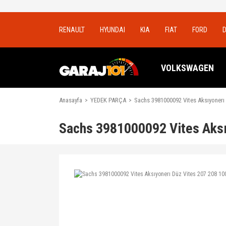
RENAULT
HYUNDAI
KIA
FIAT
FORD
VOLKSWAGEN
Anasayfa
YEDEK PARÇA
Sachs 3981000092 Vites Aksıyonerı 
Sachs 3981000092 Vites Aksı