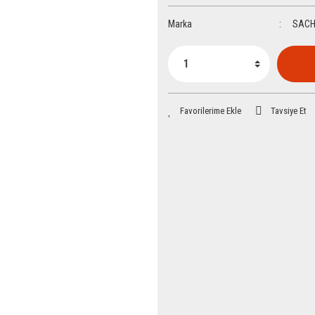
Marka
SAC
Tavsiye Et