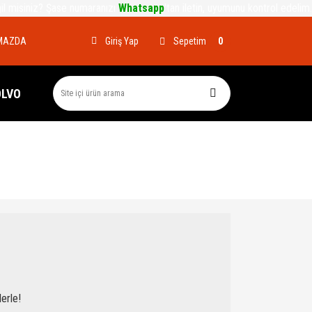
ğil misiniz? Şase numaranızı
Whatsapp
'tan iletin, uyumunu kontrol edelim.
MAZDA
Sepetim
Giriş Yap
0
OLVO
erle!