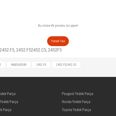
Bu ürüne ilk yorumu siz yapın!
Yorum Yaz
452.F5, 2452.F52452.C5, 2452F5
2
9682563580
2452.F5
2452.F52452.C5
edek Parça
Peugeot Yedek Parça
 Yedek Parça
Honda Yedek Parça
ek Parça
Toyota Yedek Parça