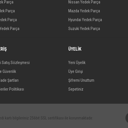
dek Parça
Nissan Yedek Parça
dek Parça
Mazda Yedek Parça
edek Parça
Hyundai Yedek Parça
 Yedek Parça
Suzuki Yedek Parça
ERİŞ
ÜYELİK
i Satış Sözleşmesi
Yeni Üyelik
ve Güvenlik
Üye Girişi
İade Şartları
Şifremi Unuttum
eriler Politikası
Sepetiniz
di kartı bilgileriniz 256bit SSL sertifikası ile korunmaktadır.