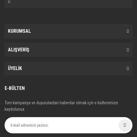
301019310R, 302050736R, 302050901R,
302052302R, 302052307R, 302052516R,
302052617R, 302053302R, 302055016R,
302057302R, 302103699R, 306202313R,
KURUMSAL
306202760R, 306209222R, 306209536R,
A4152500015, A4152501600, A4152502000,
ALIŞVERİŞ
622342933, 306202313R
ÜYELİK
E-BÜLTEN
Tüm kampanya ve duyurulardan haberdar olmak için e-bültenimize
kaydolunuz.