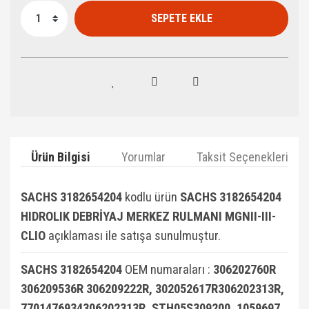
SEPETE EKLE
Ürün Bilgisi
Yorumlar
Taksit Seçenekleri
SACHS 3182654204
kodlu ürün
SACHS 3182654204
HIDROLIK DEBRİYAJ MERKEZ RULMANI MGNII-III-
CLIO
açıklaması ile satışa sunulmuştur.
SACHS 3182654204
OEM numaraları :
306202760R
306209536R 306209222R, 302052617R306202313R,
7701476934306202313R, STH05S309200, 1059697,