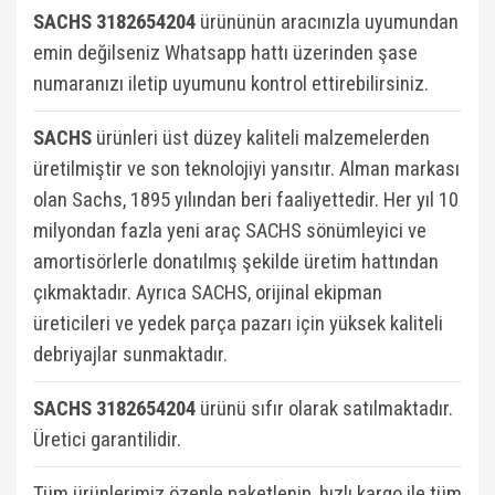
SACHS 3182654204
ürününün aracınızla uyumundan
emin değilseniz Whatsapp hattı üzerinden şase
numaranızı iletip uyumunu kontrol ettirebilirsiniz.
SACHS
ürünleri üst düzey kaliteli malzemelerden
üretilmiştir ve son teknolojiyi yansıtır. Alman markası
olan Sachs, 1895 yılından beri faaliyettedir. Her yıl 10
milyondan fazla yeni araç SACHS sönümleyici ve
amortisörlerle donatılmış şekilde üretim hattından
çıkmaktadır. Ayrıca SACHS, orijinal ekipman
üreticileri ve yedek parça pazarı için yüksek kaliteli
debriyajlar sunmaktadır.
SACHS 3182654204
ü
rünü sıfır olarak satılmaktadır.
Üretici garantilidir.
Tüm ürünlerimiz özenle paketlenip, hızlı kargo ile tüm