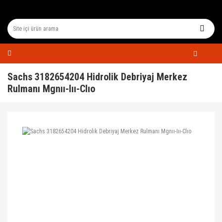
Sachs 3182654204 Hidrolik Debriyaj Merkez
Rulmanı Mgnıı-Iıı-Clıo