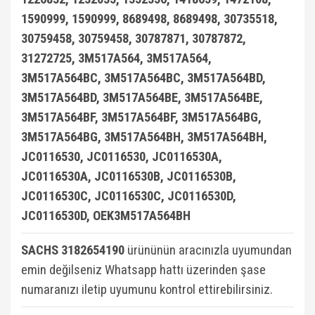
1590999, 1590999, 8689498, 8689498, 30735518,
30759458, 30759458, 30787871, 30787872,
31272725, 3M517A564, 3M517A564,
3M517A564BC, 3M517A564BC, 3M517A564BD,
3M517A564BD, 3M517A564BE, 3M517A564BE,
3M517A564BF, 3M517A564BF, 3M517A564BG,
3M517A564BG, 3M517A564BH, 3M517A564BH,
JC0116530, JC0116530, JC0116530A,
JC0116530A, JC0116530B, JC0116530B,
JC0116530C, JC0116530C, JC0116530D,
JC0116530D, OEK3M517A564BH
SACHS 3182654190
ürününün aracınızla uyumundan
emin değilseniz Whatsapp hattı üzerinden şase
numaranızı iletip uyumunu kontrol ettirebilirsiniz.