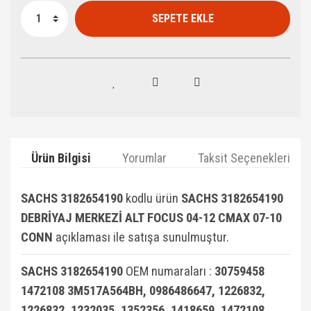
SEPETE EKLE
Ürün Bilgisi
Yorumlar
Taksit Seçenekleri
SACHS 3182654190
kodlu ürün
SACHS 3182654190
DEBRİYAJ MERKEZİ ALT FOCUS 04-12 CMAX 07-10
CONN
açıklaması ile satışa sunulmuştur.
SACHS 3182654190
OEM numaraları :
30759458
1472108 3M517A564BH, 0986486647, 1226832,
1226832, 1232035, 1352356, 1418659, 1472108,