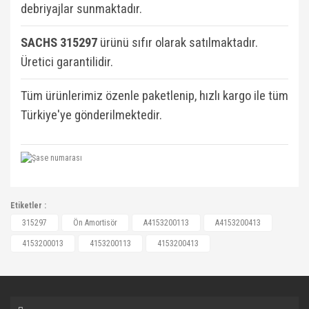
debriyajlar sunmaktadır.
SACHS 315297
ü
rünü sıfır olarak satılmaktadır.
Üretici garantilidir.
Tüm ürünlerimiz özenle paketlenip, hızlı kargo ile tüm
Türkiye'ye gönderilmektedir.
A4153200113, A4153200413, A4153200113,
Etiketler :
4153200013, 4153200013, 4153200113,
Bu ürüne ilk yorumu siz yapın!
315297
Ön Amortisör
A4153200113
A4153200413
4153200413, 4153200413, 8200573313,
4153200013
4153200113
4153200413
8200591289, 8200591289, 8200611465,
Yorum Yaz
8200868516, 8200868516, 543020572R,
543022221R, 543022471R, A4153200013,