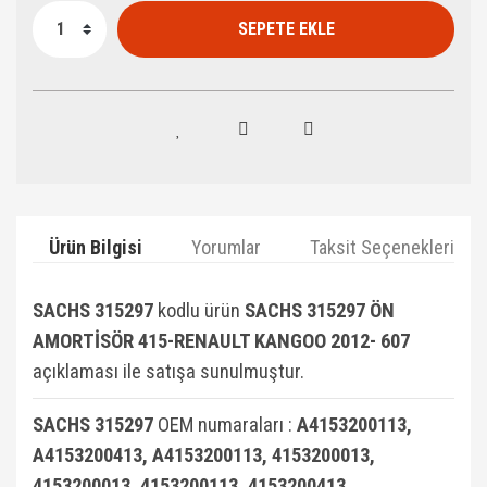
SEPETE EKLE
Ürün Bilgisi
Yorumlar
Taksit Seçenekleri
SACHS 315297
kodlu ürün
SACHS 315297 ÖN
AMORTİSÖR 415-RENAULT KANGOO 2012- 607
açıklaması ile satışa sunulmuştur.
SACHS 315297
OEM numaraları :
A4153200113,
A4153200413, A4153200113, 4153200013,
4153200013, 4153200113, 4153200413,