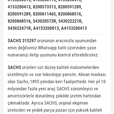
4153200413, 8200573313, 8200591289,
8200591289, 8200611465, 8200868516,
8200868516, 543020572R, 543022221R,
543022471R, A4153200013, A4153200413
SACHS 315297
ürününün aracınızla uyumundan
emin değilseniz Whatsapp hattı üzerinden şase
numaranızı iletip uyumunu kontrol ettirebilirsiniz.
SACHS
ürünleri üst düzey kaliteli malzemelerden
üretilmiştir ve son teknolojiyi yansıtır. Alman markası
olan Sachs, 1895 yılından beri faaliyettedir. Her yıl 10
milyondan fazla yeni araç SACHS sönümleyici ve
amortisörlerle donatılmış şekilde üretim hattından
çıkmaktadır. Ayrıca SACHS, orijinal ekipman
üreticileri ve yedek parça pazarı için yüksek kaliteli