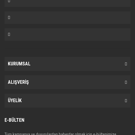
A4153200413
KURUMSAL
ALIŞVERİŞ
ÜYELİK
E-BÜLTEN
Tüm kampanya ve duyurulardan haberdar olmak için e-bültenimize