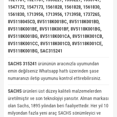
1547172, 1547173, 1561828, 1561828, 1561830,
1561830, 1713956, 1713956, 1713958, 1737265,
8V5118045CD, 8V5118K001BC, 8V5118K001BD,
8V5118K001BE, 8V5118K001BF, 8V5118K001BG,
8V5118K001BG, 8V5118K001CA, 8V5118K001CB,
8V5118K001CC, 8V5118K001CD, 8V5118K001CE,
8V5118K001BG, SAC315241
SACHS 315241
ürününün aracınızla uyumundan
emin değilseniz Whatsapp hattı üzerinden şase
numaranızı iletip uyumunu kontrol ettirebilirsiniz.
SACHS
ürünleri üst düzey kaliteli malzemelerden
üretilmiştir ve son teknolojiyi yansıtır. Alman markası
olan Sachs, 1895 yılından beri faaliyettedir. Her yıl 10
milyondan fazla yeni araç SACHS sönümleyici ve