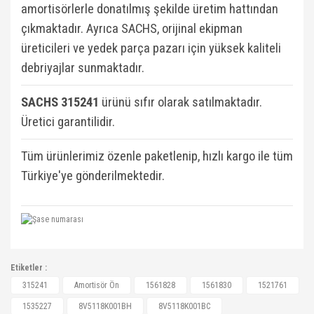
amortisörlerle donatılmış şekilde üretim hattından
çıkmaktadır. Ayrıca SACHS, orijinal ekipman
üreticileri ve yedek parça pazarı için yüksek kaliteli
debriyajlar sunmaktadır.
SACHS 315241
ü
rünü sıfır olarak satılmaktadır.
Üretici garantilidir.
Tüm ürünlerimiz özenle paketlenip, hızlı kargo ile tüm
Türkiye'ye gönderilmektedir.
1561828, 1561830, 1521761, 1535227,
Etiketler :
8V5118K001BH, 8V5118K001BC, 1521761,
Bu ürüne ilk yorumu siz yapın!
315241
Amortisör Ön
1561828
1561830
1521761
1521761, 1535227, 1535227, 1535747, 1547172,
1535227
8V5118K001BH
8V5118K001BC