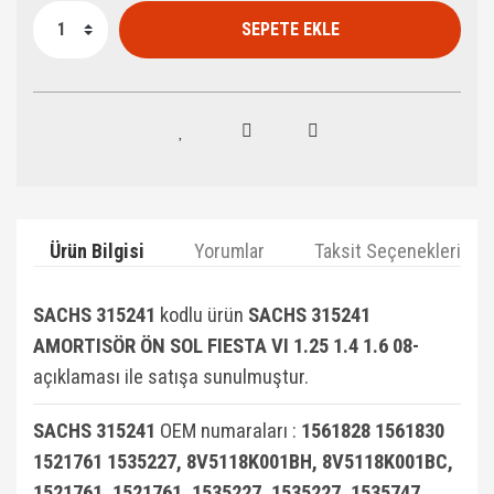
SEPETE EKLE
Ürün Bilgisi
Yorumlar
Taksit Seçenekleri
SACHS 315241
kodlu ürün
SACHS 315241
AMORTISÖR ÖN SOL FIESTA VI 1.25 1.4 1.6 08-
açıklaması ile satışa sunulmuştur.
SACHS 315241
OEM numaraları :
1561828 1561830
1521761 1535227, 8V5118K001BH, 8V5118K001BC,
1521761, 1521761, 1535227, 1535227, 1535747,