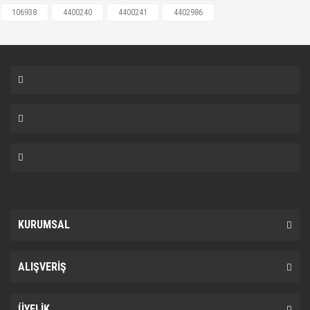
106938
4400240
4400241
4402986
KURUMSAL
ALIŞVERİŞ
ÜYELİK