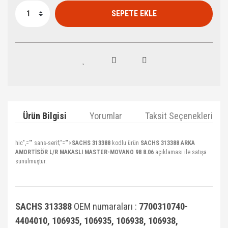
SEPETE EKLE
Ürün Bilgisi
Yorumlar
Taksit Seçenekleri
hic",="" sans-serif;"="">
SACHS 313388
kodlu ürün
SACHS 313388 ARKA
AMORTİSÖR L/R MAKASLI MASTER-MOVANO 98 8.06
açıklaması ile satışa
sunulmuştur.
SACHS 313388
OEM numaraları :
7700310740-
4404010, 106935, 106935, 106938, 106938,