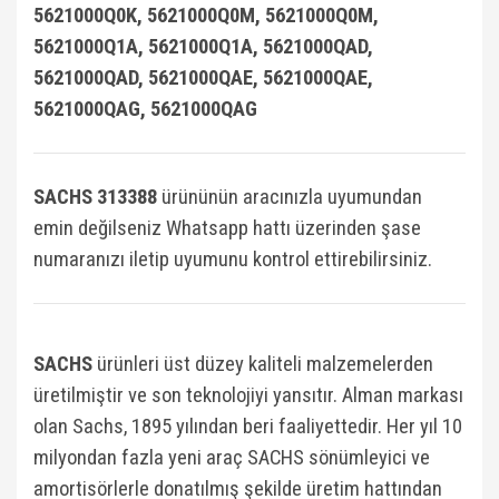
5621000Q0K, 5621000Q0M, 5621000Q0M,
5621000Q1A, 5621000Q1A, 5621000QAD,
5621000QAD, 5621000QAE, 5621000QAE,
5621000QAG, 5621000QAG
SACHS 313388
ürününün aracınızla uyumundan
emin değilseniz Whatsapp hattı üzerinden şase
numaranızı iletip uyumunu kontrol ettirebilirsiniz.
SACHS
ürünleri üst düzey kaliteli malzemelerden
üretilmiştir ve son teknolojiyi yansıtır. Alman markası
olan Sachs, 1895 yılından beri faaliyettedir. Her yıl 10
milyondan fazla yeni araç SACHS sönümleyici ve
amortisörlerle donatılmış şekilde üretim hattından