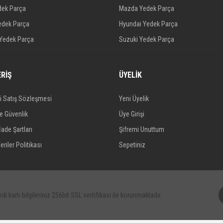
dek Parça
Mazda Yedek Parça
edek Parça
Hyundai Yedek Parça
 Yedek Parça
Suzuki Yedek Parça
ERİŞ
ÜYELİK
i Satış Sözleşmesi
Yeni Üyelik
ve Güvenlik
Üye Girişi
İade Şartları
Şifremi Unuttum
eriler Politikası
Sepetiniz
di kartı bilgileriniz 256bit SSL sertifikası ile korunmaktadır.