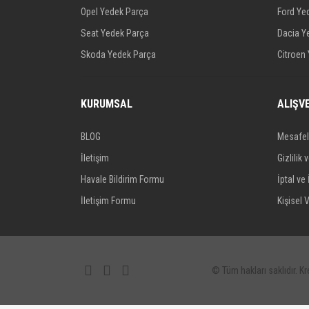
Opel Yedek Parça
Ford Ye
Seat Yedek Parça
Dacia Y
Skoda Yedek Parça
Citroen
KURUMSAL
ALIŞV
BLOG
Mesafel
İletişim
Gizlilik 
Havale Bildirim Formu
İptal ve 
İletişim Formu
Kişisel V
© Tüm hakları saklıdır. Kre