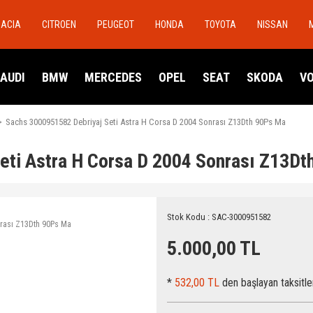
DACIA
CITROEN
PEUGEOT
HONDA
TOYOTA
NISSAN
AUDI
BMW
MERCEDES
OPEL
SEAT
SKODA
V
Sachs 3000951582 Debriyaj Seti Astra H Corsa D 2004 Sonrası Z13Dth 90Ps Ma
eti Astra H Corsa D 2004 Sonrası Z13D
Stok Kodu : SAC-3000951582
5.000,00 TL
*
532,00 TL
den başlayan taksitle