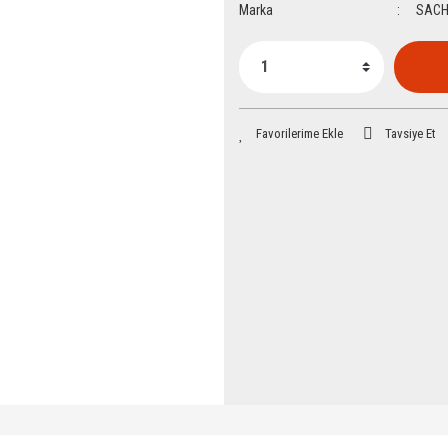
Marka
SAC
Tavsiye Et