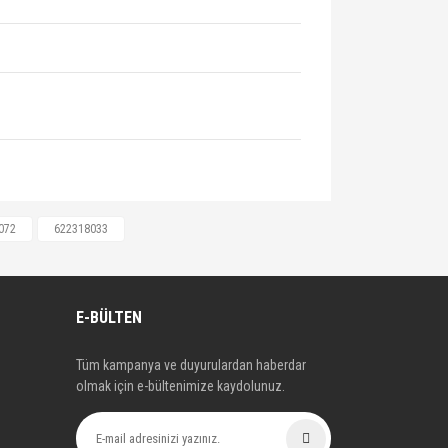
64087, 664091, 666528, 1629114,
072
622318033
3511, 55563645, 55563646, 55564192,
 622318009, 3000951826, 3000951828,
E-BÜLTEN
Tüm kampanya ve duyurulardan haberdar
olmak için e-bültenimize kaydolunuz.