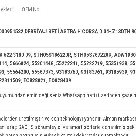
ekleri
OEM No
000951582 DEBRİYAJ SETİ ASTRA H CORSA D 04- Z13DTH 9
K 622 3180 09, STH05S186220R, STH05S767220R, ADW19307
114, 5666024, 55201448, 55222241, 55222719, 55351938, 5
93, 55564200, 55567373, 93183760, 93183761, 93185939, 9
22311509, EO828021, EO828439
 uyumundan emin değilseniz Whatsapp hattı üzerinden şase n
elerden üretilmiştir ve son teknolojiyi yansıtır. Alman markası
 yeni araç SACHS sönümleyici ve amortisörlerle donatılmış şeki
ek parça pazarı için yüksek kaliteli debriyajlar sunmaktadır.