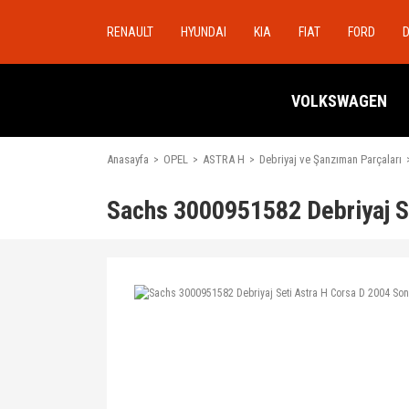
RENAULT
HYUNDAI
KIA
FIAT
FORD
VOLKSWAGEN
Anasayfa
OPEL
ASTRA H
Debriyaj ve Şanzıman Parçaları
Sachs 3000951582 Debriyaj S