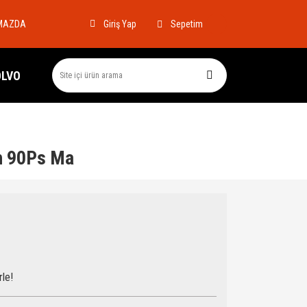
MAZDA
Sepetim
Giriş Yap
OLVO
th 90Ps Ma
rle!