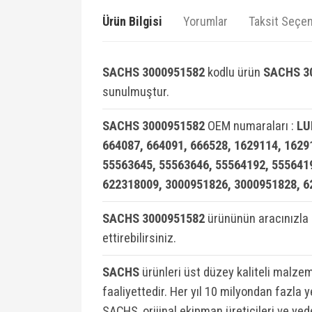
Ürün Bilgisi
Yorumlar
Taksit Seçen
SACHS 3000951582
kodlu ürün
SACHS 3
sunulmuştur.
SACHS 3000951582
OEM numaraları :
LU
664087, 664091, 666528, 1629114, 1629
55563645, 55563646, 55564192, 555641
622318009, 3000951826, 3000951828, 6
SACHS 3000951582
ürününün aracınızla
ettirebilirsiniz.
SACHS
ürünleri üst düzey kaliteli malzem
faaliyettedir. Her yıl 10 milyondan fazla
SACHS, orijinal ekipman üreticileri ve yed