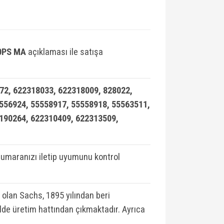
0PS MA
açıklaması ile satışa
2, 622318033, 622318009, 828022,
5556924, 55558917, 55558918, 55563511,
3190264, 622310409, 622313509,
umaranızı iletip uyumunu kontrol
 olan Sachs, 1895 yılından beri
lde üretim hattından çıkmaktadır. Ayrıca