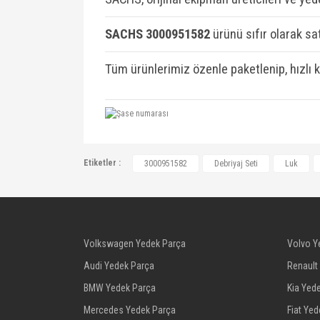
SACHS 3000951582
ü
rünü sıfır olarak sat
Tüm ürünlerimiz özenle paketlenip, hızlı 
LUK, 622, 3180, 09, STH05S186220R, S
Etiketler :
3000951582
Debriyaj Seti
Luk
1629114, 5666024, 55201448, 55222241
55564193, 55564200, 55567373, 93183
622311509, EO828021, EO828439
Volkswagen Yedek Parça
Volvo Y
Audi Yedek Parça
Renault
BMW Yedek Parça
Kia Yed
Mercedes Yedek Parça
Fiat Ye