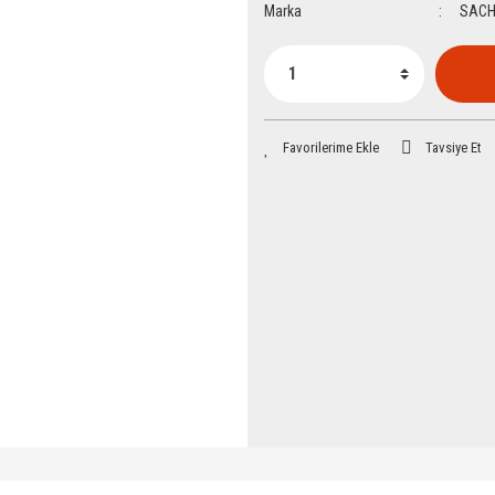
Marka
SAC
Tavsiye Et