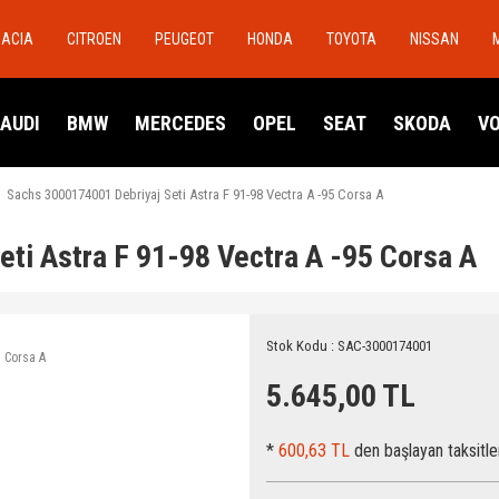
DACIA
CITROEN
PEUGEOT
HONDA
TOYOTA
NISSAN
AUDI
BMW
MERCEDES
OPEL
SEAT
SKODA
V
Sachs 3000174001 Debriyaj Seti Astra F 91-98 Vectra A -95 Corsa A
ti Astra F 91-98 Vectra A -95 Corsa A
Stok Kodu : SAC-3000174001
5.645,00 TL
*
600,63 TL
den başlayan taksitle