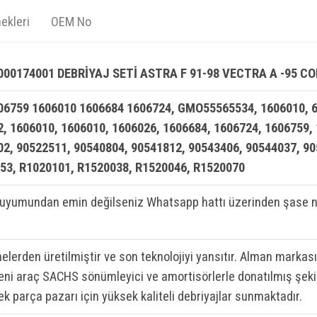
ekleri
OEM No
00174001 DEBRİYAJ SETİ ASTRA F 91-98 VECTRA A -95 C
06759 1606010 1606684 1606724, GMO55565534, 1606010, 6
2, 1606010, 1606010, 1606026, 1606684, 1606724, 1606759,
02, 90522511, 90540804, 90541812, 90543406, 90544037, 9
53, R1020101, R1520038, R1520046, R1520070
 uyumundan emin değilseniz Whatsapp hattı üzerinden şase n
elerden üretilmiştir ve son teknolojiyi yansıtır. Alman markası
 yeni araç SACHS sönümleyici ve amortisörlerle donatılmış şeki
ek parça pazarı için yüksek kaliteli debriyajlar sunmaktadır.