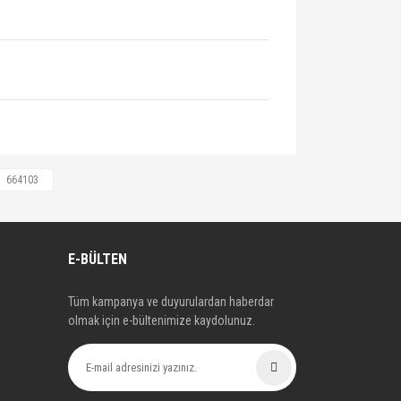
258, 666008, 666021, 666031, 666032,
664103
90421637, 90470996, 90486402,
1020032, R1020049, R1020053,
E-BÜLTEN
Tüm kampanya ve duyurulardan haberdar
olmak için e-bültenimize kaydolunuz.