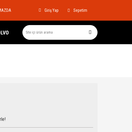
MAZDA
Sepetim
Giriş Yap
OLVO
rle!