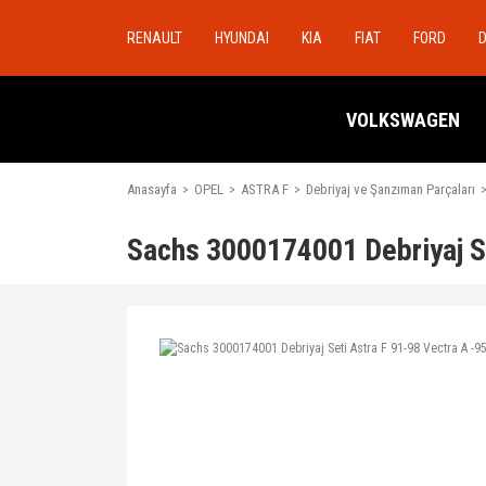
RENAULT
HYUNDAI
KIA
FIAT
FORD
VOLKSWAGEN
Anasayfa
OPEL
ASTRA F
Debriyaj ve Şanzıman Parçaları
Sachs 3000174001 Debriyaj Se