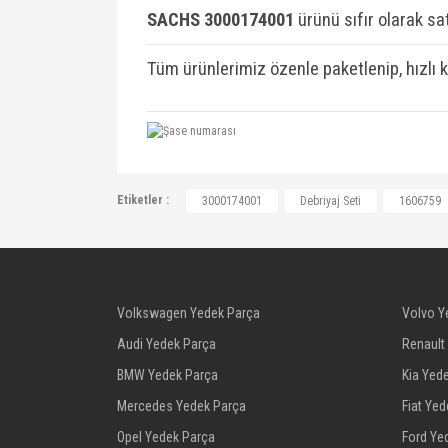
SACHS 3000174001
ü
rünü sıfır olarak sat
Tüm ürünlerimiz özenle paketlenip, hızlı 
1606759, 1606010, 1606684, 1606724, 
Etiketler :
3000174001
Debriyaj Seti
1606759
1606010, 1606010, 1606026, 1606684, 
90522511, 90540804, 90541812, 905434
R1020101, R1520038, R1520046, R1520
Volkswagen Yedek Parça
Volvo Y
Audi Yedek Parça
Renault
BMW Yedek Parça
Kia Yed
Mercedes Yedek Parça
Fiat Ye
Opel Yedek Parça
Ford Ye