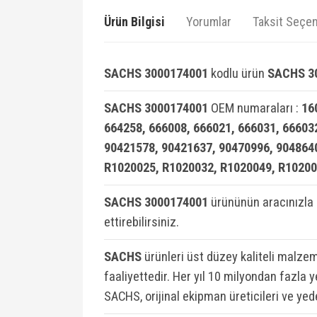
Ürün Bilgisi
Yorumlar
Taksit Seçen
SACHS 3000174001
kodlu ürün
SACHS 30
SACHS 3000174001
OEM numaraları :
16
664258, 666008, 666021, 666031, 66603
90421578, 90421637, 90470996, 904864
R1020025, R1020032, R1020049, R10200
SACHS 3000174001
ürününün aracınızla
ettirebilirsiniz.
SACHS
ürünleri üst düzey kaliteli malzem
faaliyettedir. Her yıl 10 milyondan fazla
SACHS, orijinal ekipman üreticileri ve yed