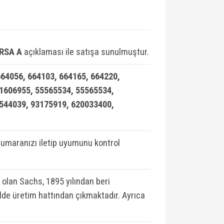
ORSA A
açıklaması ile satışa sunulmuştur.
64056, 664103, 664165, 664220,
 1606955, 55565534, 55565534,
0544039, 93175919, 620033400,
umaranızı iletip uyumunu kontrol
 olan Sachs, 1895 yılından beri
lde üretim hattından çıkmaktadır. Ayrıca