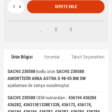
SEPETE EKLE
Ürün Bilgisi
Yorumlar
Taksit Seçenekleri
SACHS 230588
kodlu ürün
SACHS 230588
AMORTİSÖR ARKA ASTRA G 98-05 BM SW
açıklaması ile satışa sunulmuştur.
SACHS 230588
OEM numaraları :
436194 436284
436282, 436315E1338E1338, 436173, 436174,
436194, 436194, 436282, 436282, 436284, 436284,