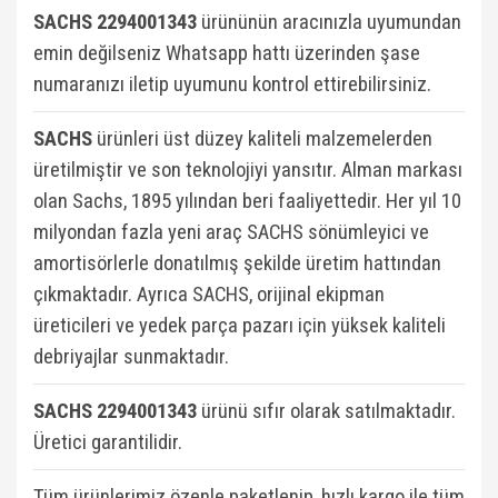
SACHS 2294001343
ürününün aracınızla uyumundan
emin değilseniz Whatsapp hattı üzerinden şase
numaranızı iletip uyumunu kontrol ettirebilirsiniz.
SACHS
ürünleri üst düzey kaliteli malzemelerden
üretilmiştir ve son teknolojiyi yansıtır. Alman markası
olan Sachs, 1895 yılından beri faaliyettedir. Her yıl 10
milyondan fazla yeni araç SACHS sönümleyici ve
amortisörlerle donatılmış şekilde üretim hattından
çıkmaktadır. Ayrıca SACHS, orijinal ekipman
üreticileri ve yedek parça pazarı için yüksek kaliteli
debriyajlar sunmaktadır.
SACHS 2294001343
ü
rünü sıfır olarak satılmaktadır.
Üretici garantilidir.
Tüm ürünlerimiz özenle paketlenip, hızlı kargo ile tüm