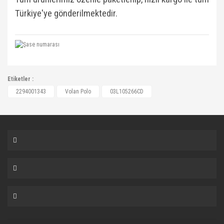
Türkiye'ye gönderilmektedir.
03L105266CD, 03L105266CD, 03L105266CD
Etiketler :
Bu ürüne ilk yorumu siz yapın!
2294001343
Volan Polo
03L105266CD
Yorum Yaz