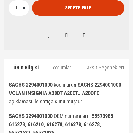
SEPETE EKLE
Ürün Bilgisi
Yorumlar
Taksit Seçenekleri
SACHS 2294001000
kodlu ürün
SACHS 2294001000
VOLAN INSIGNIA A20DT A20DTJ A20DTC
açıklaması ile satışa sunulmuştur.
SACHS 2294001000
OEM numaraları :
55573985
616278, 616210, 616278, 616278, 616278,
55572637, 55573985