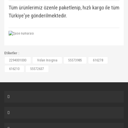
Tüm ürünlerimiz özenle paketlenip, hızlı kargo ile tüm
Türkiye'ye gönderilmektedir.
55573985, 616278, 616210, 616278, 616278,
Etiketler :
616278, 55572637, 55573985
Bu ürüne ilk yorumu siz yapın!
2294001000
Volan Insıgnıa
55573985
616278
616210
55572637
Yorum Yaz