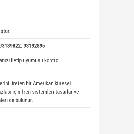
ştur.
 93189822, 93192895
ızı iletip uyumunu kontrol
lerini üreten bir Amerikan küresel
zlası için fren sistemleri tasarlar ve
leri de bulunur.