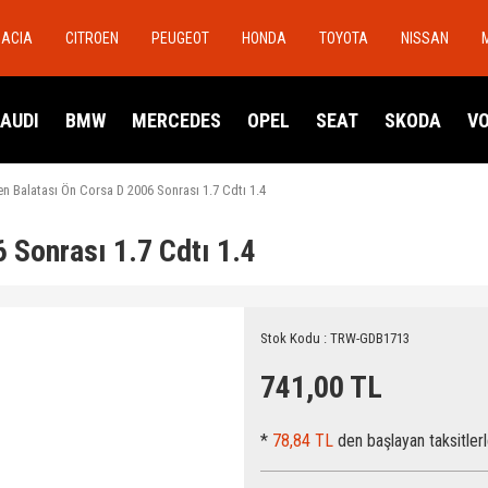
DACIA
CITROEN
PEUGEOT
HONDA
TOYOTA
NISSAN
AUDI
BMW
MERCEDES
OPEL
SEAT
SKODA
V
en Balatası Ön Corsa D 2006 Sonrası 1.7 Cdtı 1.4
 Sonrası 1.7 Cdtı 1.4
Stok Kodu : TRW-GDB1713
741,00 TL
*
78,84 TL
den başlayan taksitlerl