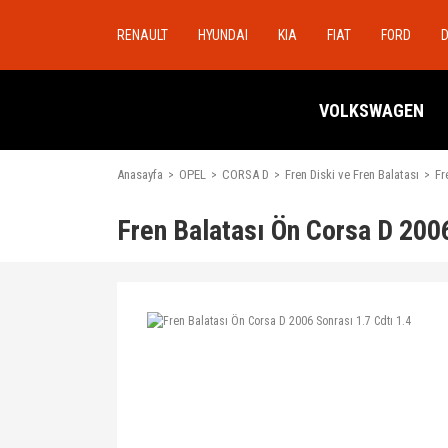
RENAULT
HYUNDAI
KIA
FIAT
FORD
VOLKSWAGEN
Anasayfa
OPEL
CORSA D
Fren Diski ve Fren Balatası
Fr
Fren Balatası Ön Corsa D 2006