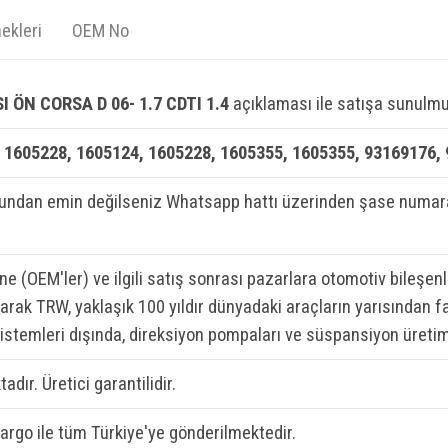
ekleri
OEM No
 ÖN CORSA D 06- 1.7 CDTI 1.4
açıklaması ile satışa sunulmu
 1605228, 1605124, 1605228, 1605355, 1605355, 93169176,
ndan emin değilseniz Whatsapp hattı üzerinden şase numaran
ine (OEM'ler) ve ilgili satış sonrası pazarlara otomotiv bileşen
rak TRW, yaklaşık 100 yıldır dünyadaki araçların yarısından fa
sistemleri dışında, direksiyon pompaları ve süspansiyon üretim
adır. Üretici garantilidir.
kargo ile tüm Türkiye'ye gönderilmektedir.