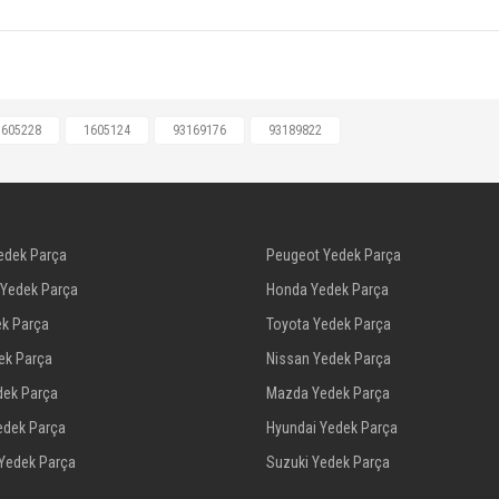
1605355, 1605355, 93169176, 93189822, 93192895
1605228
1605124
93169176
93189822
Bu ürüne ilk yorumu siz yapın!
Yorum Yaz
edek Parça
Peugeot Yedek Parça
 Yedek Parça
Honda Yedek Parça
ek Parça
Toyota Yedek Parça
dek Parça
Nissan Yedek Parça
dek Parça
Mazda Yedek Parça
edek Parça
Hyundai Yedek Parça
 Yedek Parça
Suzuki Yedek Parça