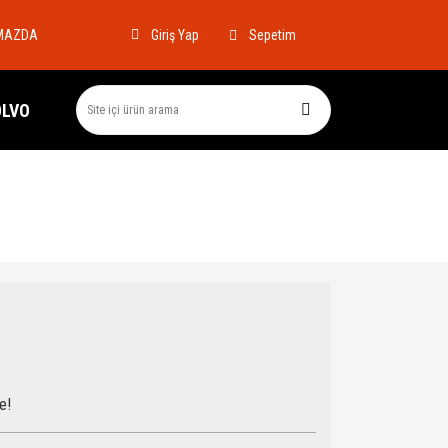
MAZDA
Sepetim
Giriş Yap
OLVO
e!