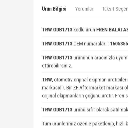
Ürün Bilgisi
Yorumlar
Taksit Seçen
TRW GDB1713
kodlu ürün
FREN BALATASI
TRW GDB1713
OEM numaraları :
1605355
TRW GDB1713
ürününün aracınızla uyumu
ettirebilirsiniz.
TRW
, otomotiv orijinal ekipman üreticiler
markasıdır. Bir ZF Aftermarket markası ola
orijinal ekipmanların çoğunu üretir. Fren 
TRW GDB1713
ü
rünü sıfır olarak satılmakt
Tüm ürünlerimiz özenle paketlenip, hızlı 