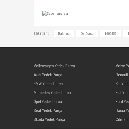
1605355, 1605228, 1605124, 1605228, 
Etiketler :
Balatası
Ön Corsa
1605355
Volkswagen Yedek Parça
Volvo Y
Audi Yedek Parça
Renault
BMW Yedek Parça
Kia Yed
Mercedes Yedek Parça
Fiat Ye
Opel Yedek Parça
Ford Ye
Seat Yedek Parça
Dacia Y
Skoda Yedek Parça
Citroen