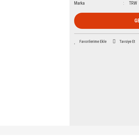
Marka
TRW
G
Tavsiye Et