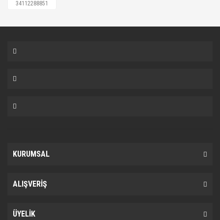
34112288851
34116769763, 34116769763, 34116769951,
34116769951, 34116769951, 34116774050,
WVA23935
KURUMSAL
ALIŞVERİŞ
ÜYELİK