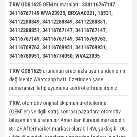
TRW GDB1625
OEM numaraları :
334116767147
X3 Seri E83 2003-2010
Smart Fortwo 1999-2018
VECTRA C
34116767149 WVA23935, BRXAA0221, 16531,
X3 Seri F25 2010
Smart Roadster
ZAFİRA A (1996-2006)
34112288849, 34112288849, 34112288851,
34112288851, 34116767147, 34116767147,
X4 Seri F26 2013-2018
Sprinter W906 (2006-2018)
ZAFİRA B (2005-2014)
34116767149, 34116767149, 34116769763,
X5 Seri E53 2000-2006
Vaneo W414 (2002-2005)
ZAFİRA C (2011-2019)
34116769763, 34116769951, 34116769951,
X5 Seri E70 2007-2013
Viano
34116769951, 34116774050, WVA23935
X5 Seri F15 2014-2018
Vito Serisi W447 (2014-)
TRW GDB1625
ürününün aracınızla uyumundan emin
değilseniz Whatsapp hattı üzerinden şase
X6 Seri E71 2007-2014
Vito Serisi W638 (1996-2003)
numaranızı iletip uyumunu kontrol ettirebilirsiniz.
X6 Seri F16 2014
Vito Serisi W639 (2004-2014)
TRW
, otomotiv orijinal ekipman üreticilerine
W115 Kasa (1968-1974)
(OEM'ler) ve ilgili satış sonrası pazarlara otomotiv
W116 Kasa (1972-1980)
bileşenlerini üreten bir Amerikan küresel markasıdır.
Bir ZF Aftermarket markası olarak TRW, yaklaşık 100
W123 Kasa (1976-1984)